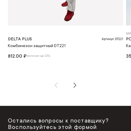
МИ
DELTA PLUS
Р
Артикул: DT221
Комбинезон защитный DT221
Ка
812.00 ₽
35
(включая ндс 22%)
Остались вопросы к поставщику?
Воспользуйтесь этой формой