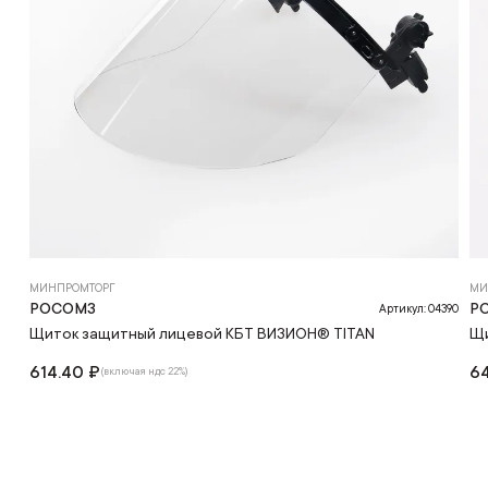
МИНПРОМТОРГ
МИ
РОСОМЗ
Р
Артикул: 04390
Щиток защитный лицевой КБТ ВИЗИОН® TITAN
Щи
614.40 ₽
64
(включая ндс 22%)