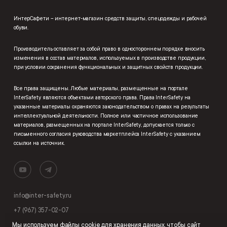
ИнтерСафети – интернет-магазин средств защиты, спецодежды и рабочей
обуви.
Производитель оставляет за собой право в одностороннем порядке вносить
изменения в состав материалов, используемых в производстве продукции,
при условии сохранения функциональных и защитных свойств продукции.
Все права защищены. Любые материалы, размещенные на портале
InterSafety являются объектами авторского права. Права InterSafety на
указанные материалы охраняются законодательством о правах на результаты
интеллектуальной деятельности. Полное или частичное использование
материалов, размещенных на портале InterSafety, допускается только с
письменного согласия руководства маркетплейса InterSafety с указанием
ссылки на источник.
info@inter-safety.ru
+7 (967) 357-02-07
Мы используем
файлы cookie
для хранения данных, чтобы сайт