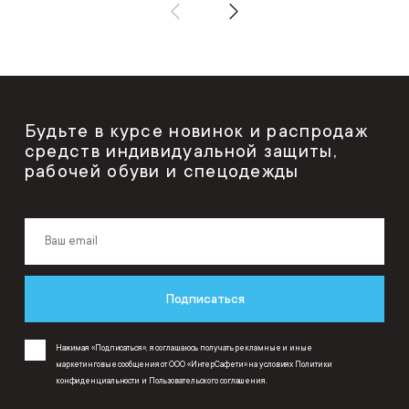
Будьте в курсе новинок и распродаж
средств индивидуальной защиты,
рабочей обуви и спецодежды
Подписаться
Нажимая «Подписаться», я соглашаюсь получать рекламные и иные
маркетинговые сообщения от ООО «ИнтерСафети» на условиях
Политики
конфиденциальности
и
Пользовательского соглашения
.