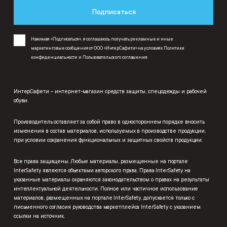
Подписаться
Нажимая «Подписаться», я соглашаюсь получать рекламные и иные
маркетинговые сообщения от ООО «ИнтерСафети» на условиях
Политики
конфиденциальности
и
Пользовательского соглашения
.
ИнтерСафети – интернет-магазин средств защиты, спецодежды и рабочей
обуви.
Производитель оставляет за собой право в одностороннем порядке вносить
изменения в состав материалов, используемых в производстве продукции,
при условии сохранения функциональных и защитных свойств продукции.
Все права защищены. Любые материалы, размещенные на портале
InterSafety являются объектами авторского права. Права InterSafety на
указанные материалы охраняются законодательством о правах на результаты
интеллектуальной деятельности. Полное или частичное использование
материалов, размещенных на портале InterSafety, допускается только с
письменного согласия руководства маркетплейса InterSafety с указанием
ссылки на источник.