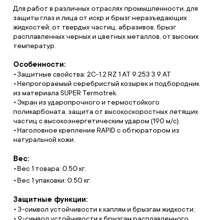
Для работ в различных отраслях промышленности, для
защиты глаз и лица от искр и брызг неразъедающих
жидкостей, от твердых частиц, абразивов, брызг
расплавленных черных и цветных металлов, от высоких
температур.
Особенности:
Защитные свойства: 2С-1,2 RZ 1 AT 9 253 3 9 AT
Непрогораемый серебристый козырек и подбородник
из материала SUPER Termotrek.
Экран из ударопрочного и термостойкого
поликарбоната, защита от высокоскоростных летящих
частиц с высокоэнергетическим ударом (190 м/с).
Наголовное крепление RAPID с обтюратором из
натуральной кожи.
Вес:
Вес 1 товара: 0.50 кг.
Вес 1 упаковки: 0.50 кг.
Защитные функции:
• 3-символ устойчивости к каплям и брызгам жидкости;
• 9-символ устойчивости к брызгам расплавленного