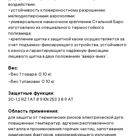
воздействии;
устойчивость к поверхностному разрушению
мелкодисперсными аэрозолями;
универсальное накасочное крепление Стальной Барс
изготовлено из специального термостойкого
полиамида;
крепление щитка к защитной каске осуществляется за
счет подъемно-фиксирующего устройства, устойчивого
к износу и гарантирующего надёжную фиксацию
лицевого щитка в двух положениях “вверх-вниз”.
Вес:
Вес 1 товара: 0.10 кг.
Вес 1 упаковки: 0.10 кг.
Защитные функции:
2C-1,2 RZ 1 АT 8 9 KN 253 3 8 9 АT
Область применения:
для защиты от термических рисков электрической дуги,
повышенных температур, адгезии расплавленного
металла и проникновения горячих частиц, запотевания,
химических факторов, неионизирующего излучения,