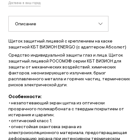
Доставка в ваш город
Описание
Щиток защитный лицевой с креплением на каске
защитной КБТ ВИЗИОН ENERGO (с адаптером Абсолют)
Средство индивидуальной защиты глаз и лица. Щиток
защитный лицевой РОСОМЗ® серии КБТ ВИЗИОН для
защиты от механических воздействий, химических
факторов, неонизирующего излучения, брызг
расплавленного металла и горячих частиц, термических
рисков электрической дуги.
Особенности:
незапотевающий экран щитка из оптически
прозрачного поликарбоната с твердым покрытием от
истирания и царапин;
оптический класс 1;
огнестойкая окантовка экрана из
электроизоляционного материала, предотвращающая
деформацию экрана при интенсивном термическом