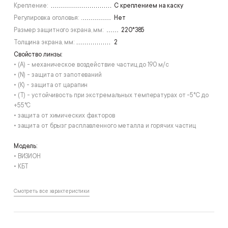
Крепление:
С креплением на каску
Регулировка оголовья:
Нет
Размер защитного экрана, мм:
220*385
Толщина экрана, мм:
2
Свойство линзы:
• (А) - механическое воздействие частиц до 190 м/с
• (N) - защита от запотеваний
• (К) - защита от царапин
• (T) - устойчивость при экстремальных температурах от -5°С до
+55°С
• защита от химических факторов
• защита от брызг расплавленного металла и горячих частиц
Модель:
• ВИЗИОН
• КБТ
Смотреть все характеристики