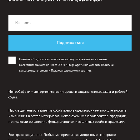
Подписаться
Нажимая «Подписаться», я соглашаюсь получать рекламные и иные
маркетинговые сообщения от ООО «ИнтерСафети» на условиях
Политики
конфиденциальности
и
Пользовательского соглашения
.
ИнтерСафети – интернет-магазин средств защиты, спецодежды и рабочей
обуви.
Производитель оставляет за собой право в одностороннем порядке вносить
изменения в состав материалов, используемых в производстве продукции,
при условии сохранения функциональных и защитных свойств продукции.
Все права защищены. Любые материалы, размещенные на портале