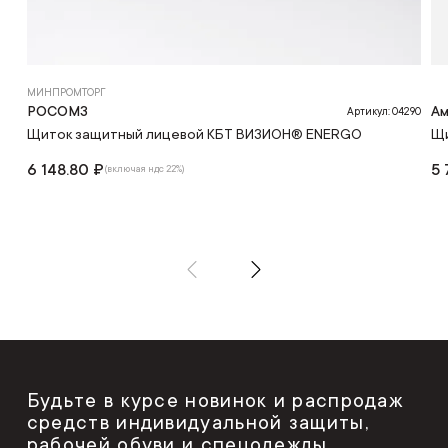
МИНПРОМТОРГ
РОСОМЗ
Ам
Артикул: 04290
Щиток защитный лицевой КБТ ВИЗИОН® ENERGO
Щи
6 148.80 ₽
5 
(включая ндс 22%)
Будьте в курсе новинок и распродаж
средств индивидуальной защиты,
рабочей обуви и спецодежды