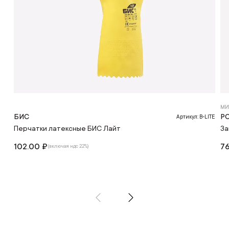
МИ
БИС
Р
Артикул: B-LITE
Перчатки латексные БИС Лайт
За
102.00 ₽
76
(включая ндс 22%)