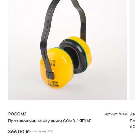
РОСОМЗ
Je
Артикул: 60100
Противошумные наушники СОМЗ-1 ЯГУАР
Пр
60
366.00 ₽
(включая ндс 22%)