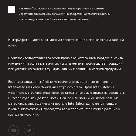
Нажимая «Подписаться», я соглашаюсь получать рекламные и иные
маркетинговые сообщения от ООО «ИнтерСафети» на условиях
Политики
конфиденциальности
и
Пользовательского соглашения
.
ИнтерСафети – интернет-магазин средств защиты, спецодежды и рабочей
обуви.
Производитель оставляет за собой право в одностороннем порядке вносить
изменения в состав материалов, используемых в производстве продукции,
при условии сохранения функциональных и защитных свойств продукции.
Все права защищены. Любые материалы, размещенные на портале
InterSafety являются объектами авторского права. Права InterSafety на
указанные материалы охраняются законодательством о правах на результаты
интеллектуальной деятельности. Полное или частичное использование
материалов, размещенных на портале InterSafety, допускается только с
письменного согласия руководства маркетплейса InterSafety с указанием
ссылки на источник.