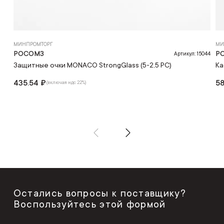
МИНПРОМТОРГ
МИ
РОСОМЗ
Р
Артикул: 15044
Защитные очки MONACO StrongGlass (5-2,5 PC)
Ка
435.54 ₽
58
(включая ндс 22%)
Остались вопросы к поставщику?
Воспользуйтесь этой формой