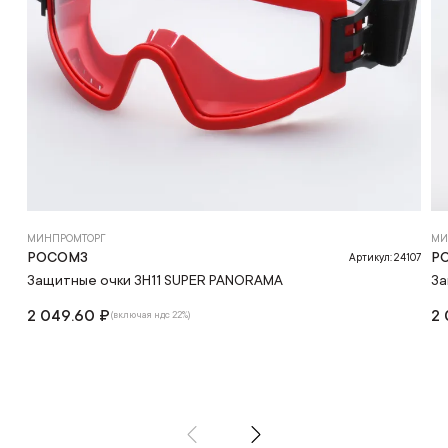
МИНПРОМТОРГ
МИ
РОСОМЗ
Р
Артикул: 24107
Защитные очки ЗН11 SUPER PANORAMA
За
2 049.60 ₽
2 
(включая ндс 22%)