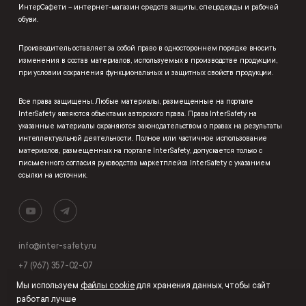
ИнтерСафети – интернет-магазин средств защиты, спецодежды и рабочей
обуви.
Производитель оставляет за собой право в одностороннем порядке вносить
изменения в состав материалов, используемых в производстве продукции,
при условии сохранения функциональных и защитных свойств продукции.
Все права защищены. Любые материалы, размещенные на портале
InterSafety являются объектами авторского права. Права InterSafety на
указанные материалы охраняются законодательством о правах на результаты
интеллектуальной деятельности. Полное или частичное использование
материалов, размещенных на портале InterSafety, допускается только с
письменного согласия руководства маркетплейса InterSafety с указанием
ссылки на источник.
info@inter-safety.ru
+7 (967) 357-02-07
Мы используем
файлы cookie
для хранения данных, чтобы сайт
работал лучше