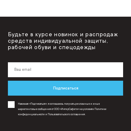
Будьте в курсе новинок и распродаж
средств индивидуальной защиты,
рабочей обуви и спецодежды
Подписаться
Нажимая «Подписаться», я соглашаюсь получать рекламные и иные
маркетинговые сообщения от ООО «ИнтерСафети» на условиях
Политики
конфиденциальности
и
Пользовательского соглашения
.