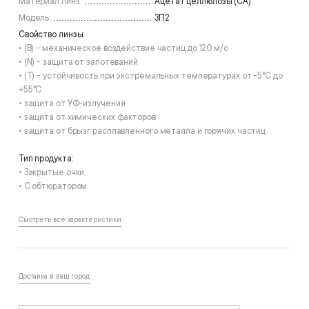
Материал линз:
Ацетат целлюлозы (СА)
Модель:
ЗП2
Свойство линзы:
• (B) - механическое воздействие частиц до 120 м/с
• (N) - защита от запотеваний
• (T) - устойчивость при экстремальных температурах от -5°С до
+55°С
• защита от УФ-излучения
• защита от химических факторов
• защита от брызг расплавленного металла и горячих частиц
Тип продукта:
• Закрытые очки
• С обтюратором
Смотреть все характеристики
Доставка в ваш город