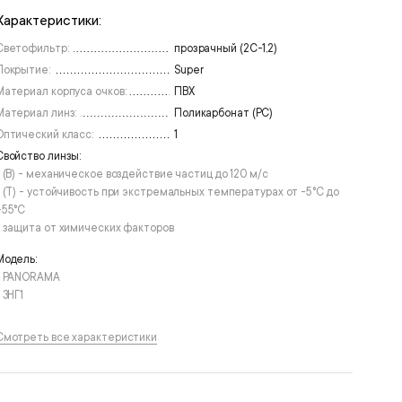
Характеристики:
Светофильтр:
прозрачный (2С-1,2)
Покрытие:
Super
Материал корпуса очков:
ПВХ
Материал линз:
Поликарбонат (РС)
Оптический класс:
1
Свойство линзы:
• (B) - механическое воздействие частиц до 120 м/с
• (T) - устойчивость при экстремальных температурах от -5°С до
+55°С
• защита от химических факторов
Модель:
• PANORAMA
 ЗНГ1
Смотреть все характеристики