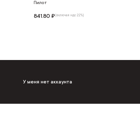
Пилот
841.80 ₽
(включая ндс 22%)
У меня нет аккаунта