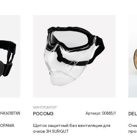
МИНПРОМТОРГ
РОСОМЗ
DEL
 ОЧК601BTKN
Артикул: 00885/1
НОРАМА
Щиток защитный без вентиляции для
Очк
очков ЗН SURGUT
про