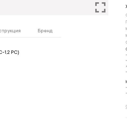
струкция
Бренд
-1,2 PC)
•