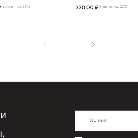
₽
330.00 ₽
(включая ндс 22%)
(включая ндс 22%)
 и
,