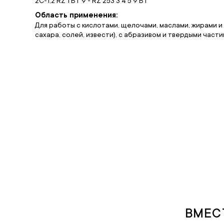
2C-1,2 RZ 1 BT 9 - RZ 253 3 4 5 9 BT
Область применения:
Для работы с кислотами, щелочами, маслами, жирами и б
сахара, солей, извести), с абразивом и твердыми части
ВМЕС