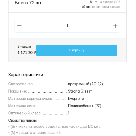
Всего 72 шт.:
5 шт.
на складе СПб
67 шт.
на оптовом складе
1 позиция
В корзину
1 171,20 ₽
Характеристики:
Светофильтр:
прозрачный (2С-1,2)
Покрытие:
Strong Glass™
Материал корпуса очков:
Evoprene
Материал линз:
Поликарбонат (РС)
Оптический класс:
1
Свойство линзы:
• (B) - механическое воздействие частиц до 120 м/с
• (N) - защита от запотеваний