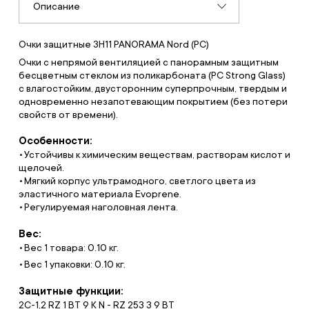
Описание
Очки защитные ЗН11 PANORAMA Nord (PC)
Очки с непрямой вентиляцией с панорамным защитным
бесцветным стеклом из поликарбоната (РС Strong Glass)
с влагостойким, двусторонним суперпрочным, твердым и
одновременно незапотевающим покрытием (без потери
свойств от времени).
Особенности:
Устойчивы к химическим веществам, растворам кислот и
щелочей.
Мягкий корпус ультрамодного, светлого цвета из
эластичного материала Evoprene.
Регулируемая наголовная лента.
Вес:
Вес 1 товара: 0.10 кг.
Вес 1 упаковки: 0.10 кг.
Защитные функции:
2C-1,2 RZ 1 BT 9 K N - RZ 253 3 9 BT