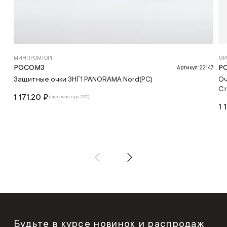
МИНПРОМТОРГ
МИ
РОСОМЗ
Р
Артикул: 22147
Защитные очки ЗНГ1 PANORAMA Nord(PC)
Оч
Ст
1 171.20 ₽
(включая ндс 22%)
1 
Будьте в курсе новинок и распродаж