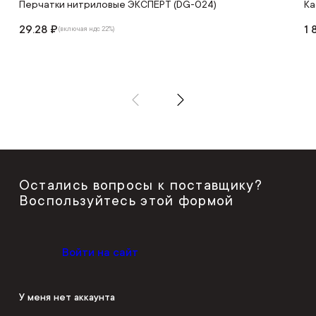
Перчатки нитриловые ЭКСПЕРТ (DG-024)
Ка
29.28 ₽
1 
(включая ндс 22%)
Остались вопросы к поставщику?
Воспользуйтесь этой формой
Войти на сайт
У меня нет аккаунта