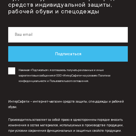
средств индивидуальной защиты,
рабочей обуви и спецодежды
Подписаться
Нажимая «Подписаться», я соглашаюсь получать рекламные и иные
маркетинговые сообщения от ООО «ИнтерСафети» на условиях
Политики
конфиденциальности
и
Пользовательского соглашения
.
ИнтерСафети – интернет-магазин средств защиты, спецодежды и рабочей
обуви.
Производитель оставляет за собой право в одностороннем порядке вносить
изменения в состав материалов, используемых в производстве продукции,
при условии сохранения функциональных и защитных свойств продукции.