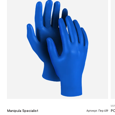
МИ
Manipula Specialist
Р
Артикул: Пер 639