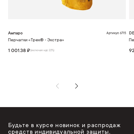
Ампаро
DE
Артикул: 6715
Перчатки «Трек® - Экстра»
Пе
1 001.38 ₽
9
(включая ндс 22%)
Будьте в курсе новинок и распродаж
средств индивидуальной защиты,