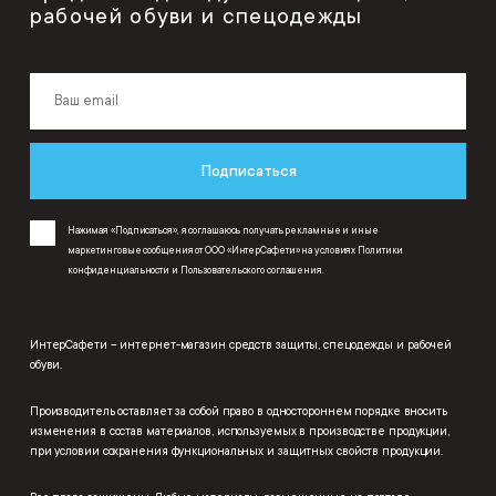
рабочей обуви и спецодежды
Подписаться
Нажимая «Подписаться», я соглашаюсь получать рекламные и иные
маркетинговые сообщения от ООО «ИнтерСафети» на условиях
Политики
конфиденциальности
и
Пользовательского соглашения
.
ИнтерСафети – интернет-магазин средств защиты, спецодежды и рабочей
обуви.
Производитель оставляет за собой право в одностороннем порядке вносить
изменения в состав материалов, используемых в производстве продукции,
при условии сохранения функциональных и защитных свойств продукции.