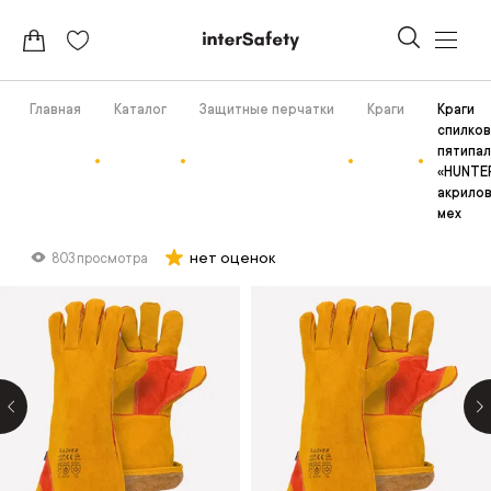
Главная
Каталог
Защитные перчатки
Краги
Краги
спилко
пятипа
«HUNTER
акрило
мех
нет оценок
803 просмотра