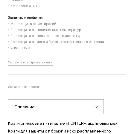
• Спилок
• Кевларовая нить
Защитные свойства:
• Ми - защита от истираний
• Тн - защита от пониженных температур
• Тп - защита от повышенных температур
• Тр - защита от искр и брызг расплавленного металла
• усиленные
Смотреть все характеристики
Доставка в ваш город
Описание
Краги спилковые пятипалые «HUNTER», акриловый мех
Краги для защиты от брызг и искр расплавленного