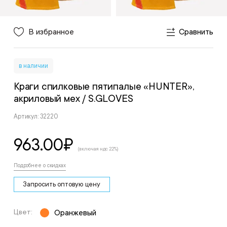
В избранное
Сравнить
в наличии
Краги спилковые пятипалые «HUNTER»,
акриловый мех
/ S.GLOVES
Артикул: 32220
963.00
₽
(включая ндс 22%)
Подробнее о скидках
Запросить оптовую цену
Цвет:
Оранжевый