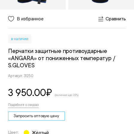
В избранное
Сравнить
в наличии
Перчатки защитные противоударные
«ANGARA» от пониженных температур
/
S.GLOVES
Артикул: 31250
3 950.00
₽
(включая ндс 22%)
Подробнее о скидках
Запросить оптовую цену
Цвет:
Жёлтый