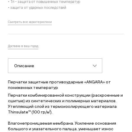
• Тп - защита от повышенных температур
• защита от ударных последствий
Смотреть все характеристики
Доставка в ваш город
Описание
Перчатки защитные противоударные «ANGARA» от
пониженных температур
Перчатки комбинированной конструкции (раскроенные и
сшитые) из синтетических и полимерных материалов.
Утепляющий слой из термоизолирующего материала
Thinsulate™ (100 гр/м²).
Влагонепроницаемая мембрана. Усиление основания
большого и указательного пальца, уменьшает износ