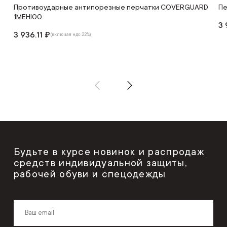
Противоударные антипорезные перчатки COVERGUARD
Пе
1MEHI00
3 
3 936.11 ₽
(включая ндс 22%)
Будьте в курсе новинок и распродаж
средств индивидуальной защиты,
рабочей обуви и спецодежды