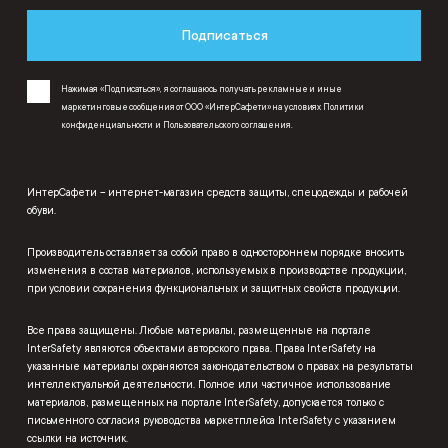
Подписаться
Нажимая «Подписаться», я соглашаюсь получать рекламные и иные
маркетинговые сообщения от ООО «ИнтерСафети» на условиях
Политики
конфиденциальности
и
Пользовательского соглашения
.
ИнтерСафети – интернет-магазин средств защиты, спецодежды и рабочей
обуви.
Производитель оставляет за собой право в одностороннем порядке вносить
изменения в состав материалов, используемых в производстве продукции,
при условии сохранения функциональных и защитных свойств продукции.
Все права защищены. Любые материалы, размещенные на портале
InterSafety являются объектами авторского права. Права InterSafety на
указанные материалы охраняются законодательством о правах на результаты
интеллектуальной деятельности. Полное или частичное использование
материалов, размещенных на портале InterSafety, допускается только с
письменного согласия руководства маркетплейса InterSafety с указанием
ссылки на источник.