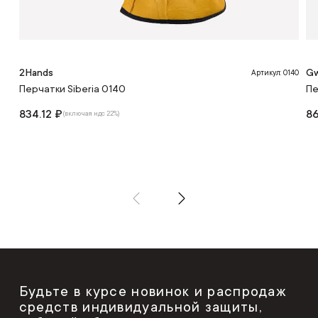
2Hands
Gw
Артикул: 0140
Перчатки Siberia 0140
Пе
834.12 ₽
8
(включая ндс 22%)
Будьте в курсе новинок и распродаж
средств индивидуальной защиты,