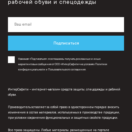
рабочей обуви и спецодежды
Подписаться
Нажимая «Подписаться», я соглашаюсь получать рекламные и иные
маркетинговые сообщения от ООО «ИнтерСафети» на условиях
Политики
конфиденциальности
и
Пользовательского соглашения
.
ИнтерСафети – интернет-магазин средств защиты, спецодежды и рабочей
обуви.
Производитель оставляет за собой право в одностороннем порядке вносить
изменения в состав материалов, используемых в производстве продукции,
при условии сохранения функциональных и защитных свойств продукции.
Все права защищены. Любые материалы, размещенные на портале