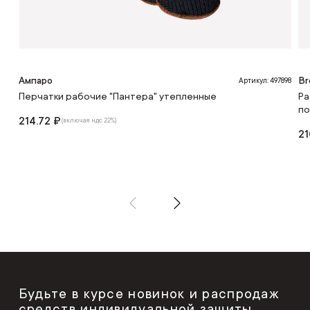
Ампаро
Br
Артикул: 497898
Перчатки рабочие "Пантера" утепленные
Ра
по
214.72 ₽
(включая ндс 22%)
21
Будьте в курсе новинок и распродаж
средств индивидуальной защиты,