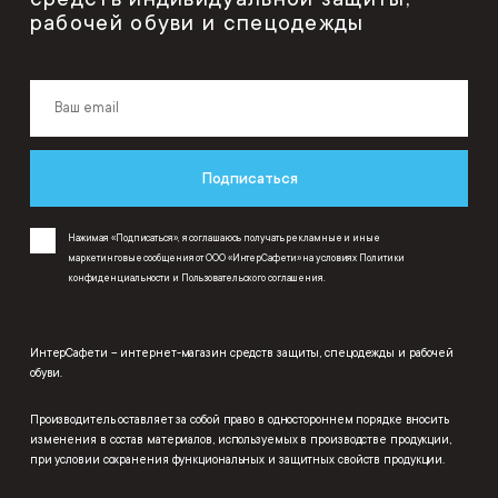
рабочей обуви и спецодежды
Подписаться
Нажимая «Подписаться», я соглашаюсь получать рекламные и иные
маркетинговые сообщения от ООО «ИнтерСафети» на условиях
Политики
конфиденциальности
и
Пользовательского соглашения
.
ИнтерСафети – интернет-магазин средств защиты, спецодежды и рабочей
обуви.
Производитель оставляет за собой право в одностороннем порядке вносить
изменения в состав материалов, используемых в производстве продукции,
при условии сохранения функциональных и защитных свойств продукции.