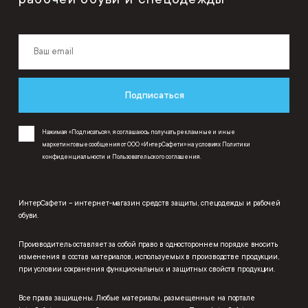
Подписаться
Нажимая «Подписаться», я соглашаюсь получать рекламные и иные
маркетинговые сообщения от ООО «ИнтерСафети» на условиях
Политики
конфиденциальности
и
Пользовательского соглашения
.
ИнтерСафети – интернет-магазин средств защиты, спецодежды и рабочей
обуви.
Производитель оставляет за собой право в одностороннем порядке вносить
изменения в состав материалов, используемых в производстве продукции,
при условии сохранения функциональных и защитных свойств продукции.
Все права защищены. Любые материалы, размещенные на портале