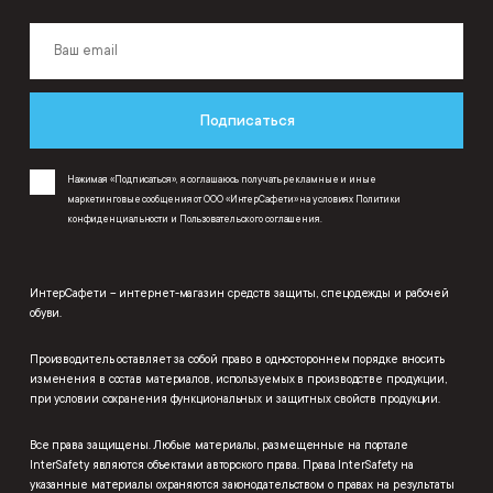
Подписаться
Нажимая «Подписаться», я соглашаюсь получать рекламные и иные
маркетинговые сообщения от ООО «ИнтерСафети» на условиях
Политики
конфиденциальности
и
Пользовательского соглашения
.
ИнтерСафети – интернет-магазин средств защиты, спецодежды и рабочей
обуви.
Производитель оставляет за собой право в одностороннем порядке вносить
изменения в состав материалов, используемых в производстве продукции,
при условии сохранения функциональных и защитных свойств продукции.
Все права защищены. Любые материалы, размещенные на портале
InterSafety являются объектами авторского права. Права InterSafety на
указанные материалы охраняются законодательством о правах на результаты