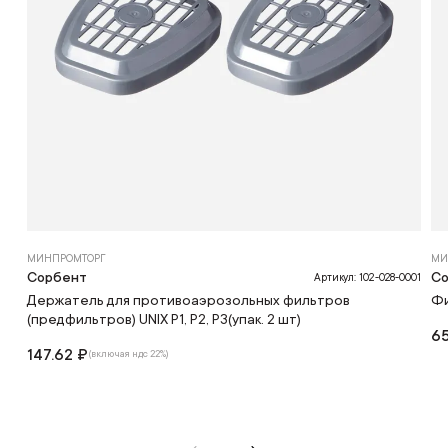
МИНПРОМТОРГ
МИ
Сорбент
С
Артикул: 102-028-0001
Держатель для противоаэрозольных фильтров
Фи
(предфильтров) UNIX P1, P2, P3(упак. 2 шт)
65
147.62 ₽
(включая ндс 22%)