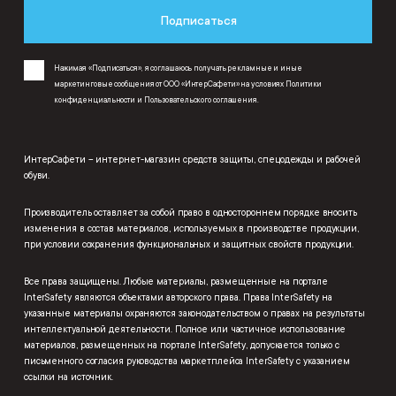
Подписаться
Нажимая «Подписаться», я соглашаюсь получать рекламные и иные
маркетинговые сообщения от ООО «ИнтерСафети» на условиях
Политики
конфиденциальности
и
Пользовательского соглашения
.
ИнтерСафети – интернет-магазин средств защиты, спецодежды и рабочей
обуви.
Производитель оставляет за собой право в одностороннем порядке вносить
изменения в состав материалов, используемых в производстве продукции,
при условии сохранения функциональных и защитных свойств продукции.
Все права защищены. Любые материалы, размещенные на портале
InterSafety являются объектами авторского права. Права InterSafety на
указанные материалы охраняются законодательством о правах на результаты
интеллектуальной деятельности. Полное или частичное использование
материалов, размещенных на портале InterSafety, допускается только с
письменного согласия руководства маркетплейса InterSafety с указанием
ссылки на источник.