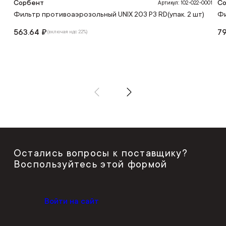
Сорбент
С
Артикул: 102-022-0001
Фильтр противоаэрозольный UNIX 203 P3 RD(упак. 2 шт)
Фи
563.64 ₽
79
(включая ндс 22%)
Остались вопросы к поставщику?
Воспользуйтесь этой формой
Войти на сайт