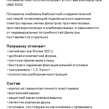
Полумаску UNIX 1000 используют в составе респиратора
UNIX 1000.
Полумаска снабжена байонетной соединительной
системой, позволяющей подключаться к широкому
спектру парных легких фильтров: противогазовых,
противоаэрозольных и комбинированых, в зависимости
от индивидуальных потребностей (фильтры
поставляются отдельно).
Полумаску отличает:
легкий вес (не более 120 г);
удобная и компактная форма;
плотное прилегание к лицу;
быстрая и надежная фиксация ремней оголовья;
три размера – 1, 2, 3 рост;
полностью разборная конструкция.
Состав:
корпус из термопластичного эластомера;
внутренний каркас;
защитный экран клапана выдоха;
лепестки клапанов вдоха;
оголовье, состоящее из наголовника с пряжками и