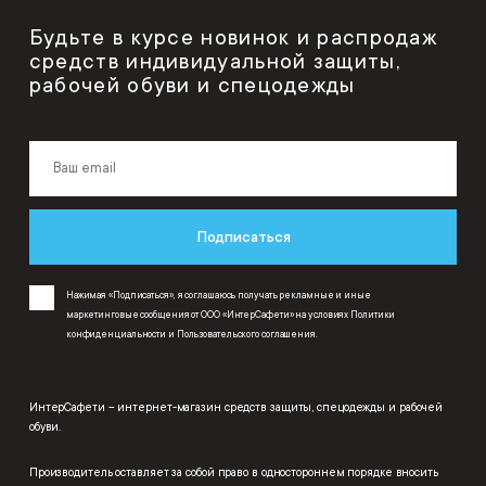
Будьте в курсе новинок и распродаж
средств индивидуальной защиты,
рабочей обуви и спецодежды
Подписаться
Нажимая «Подписаться», я соглашаюсь получать рекламные и иные
маркетинговые сообщения от ООО «ИнтерСафети» на условиях
Политики
конфиденциальности
и
Пользовательского соглашения
.
ИнтерСафети – интернет-магазин средств защиты, спецодежды и рабочей
обуви.
Производитель оставляет за собой право в одностороннем порядке вносить