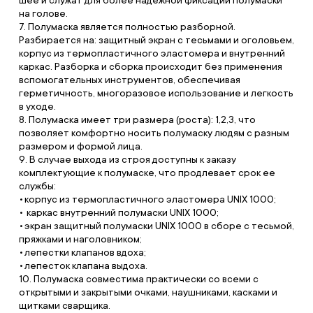
шее и служат для более надежной фиксации полумаски
на голове.
7. Полумаска является полностью разборной.
Разбирается на: защитный экран с тесьмами и оголовьем,
корпус из термопластичного эластомера и внутренний
каркас. Разборка и сборка происходит без применения
вспомогательных инструментов, обеспечивая
герметичность, многоразовое использование и легкость
в уходе.
8. Полумаска имеет три размера (роста): 1,2,3, что
позволяет комфортно носить полумаску людям с разным
размером и формой лица.
9. В случае выхода из строя доступны к заказу
комплектующие к полумаске, что продлевает срок ее
службы:
корпус из термопластичного эластомера UNIX 1000;
каркас внутренний полумаски UNIX 1000;
экран защитный полумаски UNIX 1000 в сборе с тесьмой,
пряжками и наголовником;
лепестки клапанов вдоха;
лепесток клапана выдоха.
10. Полумаска совместима практически со всеми с
открытыми и закрытыми очками, наушниками, касками и
щитками сварщика.