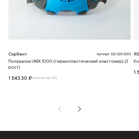
Сорбент
RE
Артикул: 102-025-0003
Полумаска UNIX 1000 (термопластический эластомер) (3
Ко
рост)
1 
1 543.30 ₽
(включая ндс 22%)