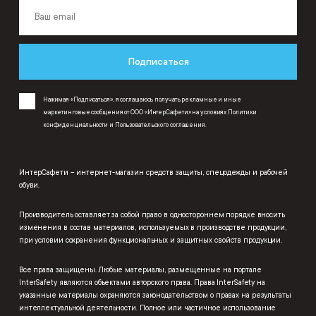
Подписаться
Нажимая «Подписаться», я соглашаюсь получать рекламные и иные
маркетинговые сообщения от ООО «ИнтерСафети» на условиях
Политики
конфиденциальности
и
Пользовательского соглашения
.
ИнтерСафети – интернет-магазин средств защиты, спецодежды и рабочей
обуви.
Производитель оставляет за собой право в одностороннем порядке вносить
изменения в состав материалов, используемых в производстве продукции,
при условии сохранения функциональных и защитных свойств продукции.
Все права защищены. Любые материалы, размещенные на портале
InterSafety являются объектами авторского права. Права InterSafety на
указанные материалы охраняются законодательством о правах на результаты
интеллектуальной деятельности. Полное или частичное использование