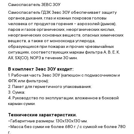
Самоспасатель ЗЕВС 30У
Самоспасатель ГДЗК Зевс 30У обеспечивает защиту
органов дыхания, глаз и кожных покровов головы
человека от продуктов горения – аэрозолей (дымов),
паров и газов органических, неорганических кислых,
неорганических основных веществ, опасных химических
веществ, а также от монооксида углерода,
образующихся при пожарах и прочих чрезвычайных
ситуациях, соответствующих маркам фильтра А, В, Е, К,
АХ, SX(CO), NOР3 в течении 30 мин.
В комплект Зевс 30У входит:
1. Рабочая часть Зевс 30У (капюшон с подмасочником и
ФПК или фильтром);
2. Пакет для герметичного упаковывания;
3. Сумка;
4. Руководство по эксплуатации, вложенное в боковой
карман сумки.
Технические характеристики.
Габаритные размеры: 130х130х130 мм.
Масса без сумки не более 680 г. / с сумкой не более 780
г.