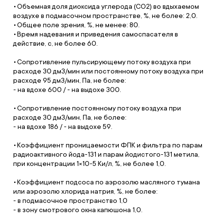
Объемная доля диоксида углерода (СО2) во вдыхаемом
воздухе в подмасочном пространстве, %, не более: 2,0.
Общее поле зрения, %, не менее: 80.
Время надевания и приведения самоспасателя в
действие, с, не более 60.
Сопротивление пульсирующему потоку воздуха при
расходе 30 дм3/мин или постоянному потоку воздуха при
расходе 95 дм3/мин, Па, не более:
- на вдохе 600 / - на выдохе 300.
Сопротивление постоянному потоку воздуха при
расходе 30 дм3/мин, Па, не более:
- на вдохе 186 / - на выдохе 59.
Коэффициент проницаемости ФПК и фильтра по парам
радиоактивного йода-131 и парам йодистого-131 метила,
при концентрации 1×10-5 Ки/л, %, не более 1,0.
Коэффициент подсоса по аэрозолю масляного тумана
или аэрозолю хлорида натрия, %, не более:
- в подмасочное пространство 1,0
- в зону смотрового окна капюшона 1,0.