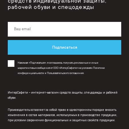
средств индивидуальной защиты,
рабочей обуви и спецодежды
Подписаться
Нажимая «Подписаться», я соглашаюсь получать рекламные и иные
маркетинговые сообщения от ООО «ИнтерСафети» на условиях
Политики
конфиденциальности
и
Пользовательского соглашения
.
ИнтерСафети – интернет-магазин средств защиты, спецодежды и рабочей
обуви.
Производитель оставляет за собой право в одностороннем порядке вносить
изменения в состав материалов, используемых в производстве продукции,
при условии сохранения функциональных и защитных свойств продукции.