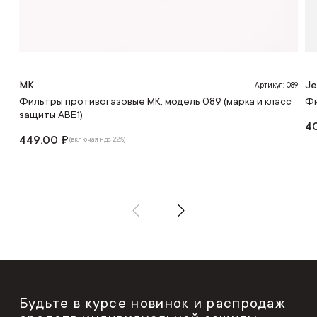
МК
Je
Артикул: 089
Фильтры противогазовые МК, модель 089 (марка и класс
Фи
защиты АВЕ1)
40
449.00 ₽
(включая ндс 22%)
Будьте в курсе новинок и распродаж