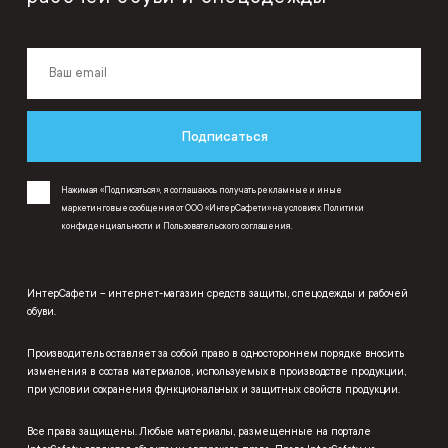
Подписаться
Нажимая «Подписаться», я соглашаюсь получать рекламные и иные
маркетинговые сообщения от ООО «ИнтерСафети» на условиях
Политики
конфиденциальности
и
Пользовательского соглашения
.
ИнтерСафети – интернет-магазин средств защиты, спецодежды и рабочей
обуви.
Производитель оставляет за собой право в одностороннем порядке вносить
изменения в состав материалов, используемых в производстве продукции,
при условии сохранения функциональных и защитных свойств продукции.
Все права защищены. Любые материалы, размещенные на портале