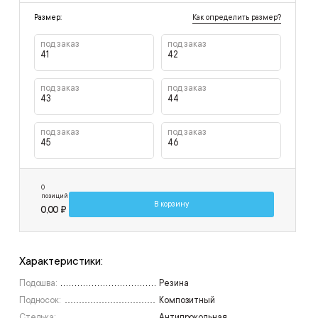
Как определить размер?
Размер:
под заказ
под заказ
41
42
под заказ
под заказ
43
44
под заказ
под заказ
45
46
0
позиций
В корзину
0,00 ₽
Характеристики:
Подошва:
Резина
Подносок:
Композитный
Стелька:
Антипрокольная