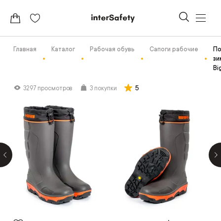
Главная
Каталог
Рабочая обувь
Сапоги рабочие
По
зи
Bi
5
3297 просмотров
3 покупки