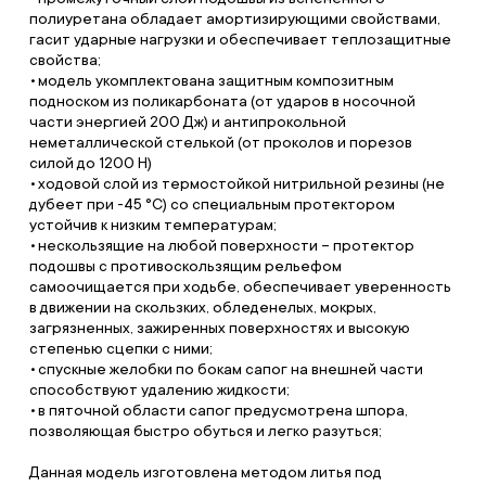
полиуретана обладает амортизирующими свойствами,
гасит ударные нагрузки и обеспечивает теплозащитные
свойства;
модель укомплектована защитным композитным
подноском из поликарбоната (от ударов в носочной
части энергией 200 Дж) и антипрокольной
неметаллической стелькой (от проколов и порезов
силой до 1200 Н)
ходовой слой из термостойкой нитрильной резины (не
дубеет при -45 °C) со специальным протектором
устойчив к низким температурам;
нескользящие на любой поверхности – протектор
подошвы с противоскользящим рельефом
самоочищается при ходьбе, обеспечивает уверенность
в движении на скользких, обледенелых, мокрых,
загрязненных, зажиренных поверхностях и высокую
степенью сцепки с ними;
спускные желобки по бокам сапог на внешней части
способствуют удалению жидкости;
в пяточной области сапог предусмотрена шпора,
позволяющая быстро обуться и легко разуться;
Данная модель изготовлена методом литья под