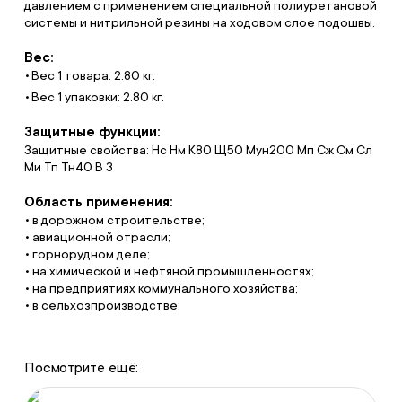
давлением с применением специальной полиуретановой
системы и нитрильной резины на ходовом слое подошвы.
Вес:
Вес 1 товара: 2.80 кг.
Вес 1 упаковки: 2.80 кг.
Защитные функции:
Защитные свойства: Нс Нм К80 Щ50 Мун200 Мп Сж См Сл
Ми Тп Тн40 В З
Область применения:
• в дорожном строительстве;
• авиационной отрасли;
• горнорудном деле;
• на химической и нефтяной промышленностях;
• на предприятиях коммунального хозяйства;
• в сельхозпроизводстве;
Посмотрите ещё: