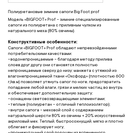
Полиуретановые зимние сапоги Big Foot prof
Модель «BIGFOOT» Prof – зимние специализированные
сапоги из полиуретана с приливным чулком из
натурального меха (80% овчины).
Конструктивные особенности:
Сапоги «BIGFOOT» Prof обладают непревзойденными
потребительскими качествами:
водонепроницаемые – благодаря методу прилива
слоев друг другу они становятся полностью
непроницаемые сверху до низу; манжета с утяжкой из
влагонепроницаемой ткани «Оксфорд» (плотностью 600
г/кв.м) позволяет утянуть сапог по ноге, предотвратить
попадание любой влаги, грязи и мелких частиц во внутрь
и обеспечивает дополнительную защиту;
оснащены световозвращающими элементами;
теплые (полиуретан – отличный теплоизолятор);
внутри сапога – меховой слой с содержанием
натуральной шерсти 80% из овчины + 20% искусственный
акриловый мех. Теплый, быстросохнущий, мягко и плотно
облегает и фиксирует ногу;
промежуточный слой подошвы из вспененного