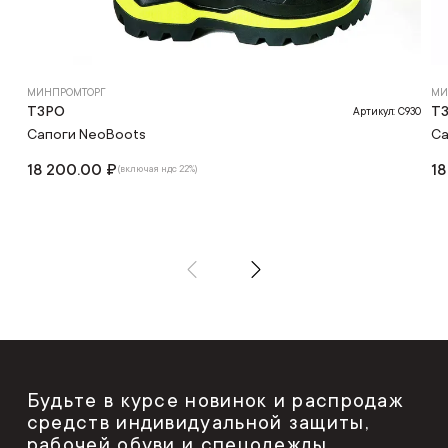
МИНПРОМТОРГ
МИ
ТЗРО
Т
Артикул: С930
Сапоги NeoBoots
Са
18 200.00 ₽
18
(включая ндс 22%)
Будьте в курсе новинок и распродаж
средств индивидуальной защиты,
рабочей обуви и спецодежды