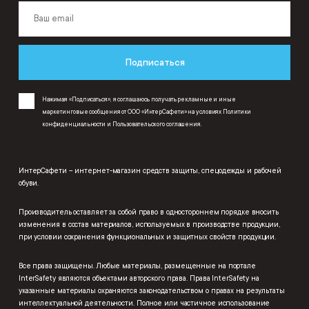
Подписаться
Нажимая «Подписаться», я соглашаюсь получать рекламные и иные
маркетинговые сообщения от ООО «ИнтерСафети» на условиях
Политики
конфиденциальности
и
Пользовательского соглашения
.
ИнтерСафети – интернет-магазин средств защиты, спецодежды и рабочей
обуви.
Производитель оставляет за собой право в одностороннем порядке вносить
изменения в состав материалов, используемых в производстве продукции,
при условии сохранения функциональных и защитных свойств продукции.
Все права защищены. Любые материалы, размещенные на портале
InterSafety являются объектами авторского права. Права InterSafety на
указанные материалы охраняются законодательством о правах на результаты
интеллектуальной деятельности. Полное или частичное использование