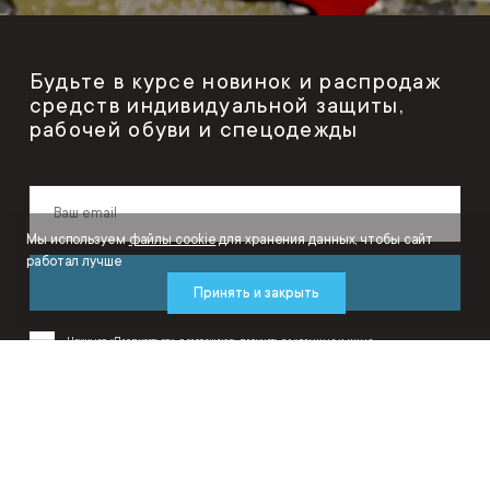
Будьте в курсе новинок и распродаж
средств индивидуальной защиты,
рабочей обуви и спецодежды
Мы используем
файлы cookie
для хранения данных, чтобы сайт
работал лучше
Подписаться
Принять и закрыть
Нажимая «Подписаться», я соглашаюсь получать рекламные и иные
маркетинговые сообщения от ООО «ИнтерСафети» на условиях
Политики
конфиденциальности
и
Пользовательского соглашения
.
ИнтерСафети – интернет-магазин средств защиты, спецодежды и рабочей
обуви.