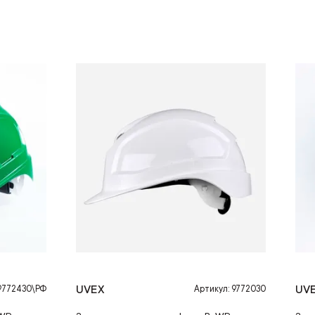
UVEX
UV
 9772430\РФ
Артикул: 9772030