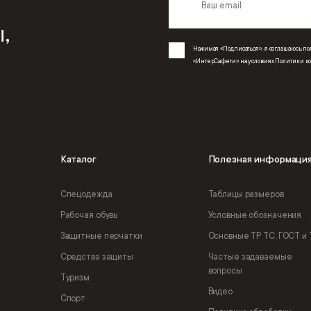
,
Нажимая «Подписаться», я соглашаюсь 
«ИнтерСафети» на условиях
Политики к
Каталог
Полезная информаци
Спецодежда
Таблицы размеров
Рабочая обувь
Условные обозначения
Защитные перчатки
Основные ТР ТС, ГОСТ и 
Средства защиты
Частые задаваемые
вопросы
Туризм
Видео
Спорт