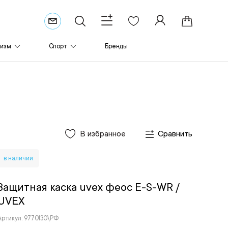
ризм
Спорт
Бренды
В избранное
Сравнить
в наличии
Защитная каска uvex феос E-S-WR
/
UVEX
Артикул: 9770130\РФ