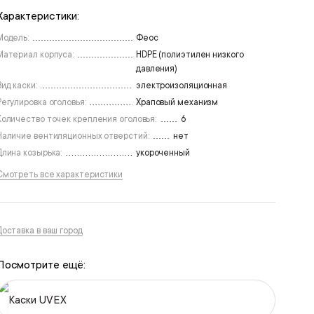
Характеристики:
Модель:
Феос
Материал корпуса:
HDPE (полиэтилен низкого
давления)
Вид каски:
электроизоляционная
Регулировка оголовья:
Храповый механизм
Количество точек крепления оголовья:
6
Наличие вентиляционных отверстий:
нет
Длина козырька:
укороченный
Смотреть все характеристики
Доставка в ваш город
Посмотрите ещё:
Каски UVEX