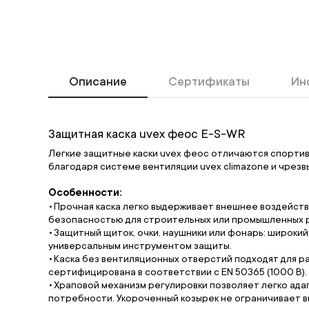
Описание
Сертификаты
Ин
Защитная каска uvex феос E-S-WR
Легкие защитные каски uvex феос отличаются спорти
благодаря системе вентиляции uvex climazone и чрезв
Особенности:
Прочная каска легко выдерживает внешнее воздейств
безопасностью для строительных или промышленных 
Защитный щиток, очки, наушники или фонарь: широки
универсальным инструментом защиты.
Каска без вентиляционных отверстий подходят для р
сертифицирована в соответствии с EN 50365 (1000 В).
Храповой механизм регулировки позволяет легко ада
потребности. Укороченный козырек не ограничивает в