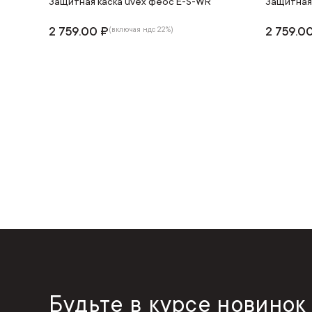
Защитная каска uvex феос E-S-WR
Защитная
2 759.00 ₽
2 759.0
(включая ндс 22%)
Будьте в курсе новинок