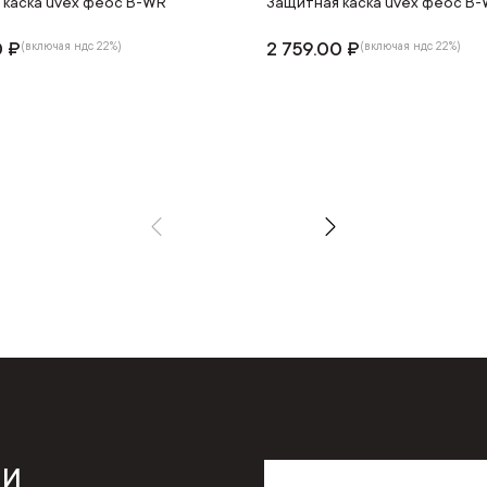
 каска uvex феос B-WR
Защитная каска uvex феос B
0 ₽
2 759.00 ₽
(включая ндс 22%)
(включая ндс 22%)
 и