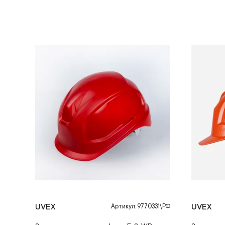
UVEX
UVEX
Артикул: 9770331\РФ