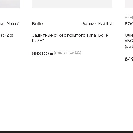
МИН
Bolle
РО
кул: 9192271
Артикул: RUSHPSI
(5-2,5)
Защитные очки открытого типа "Bolle
Очк
RUSH"
АБСО
(реф
883.00 ₽
(включая ндс 22%)
849