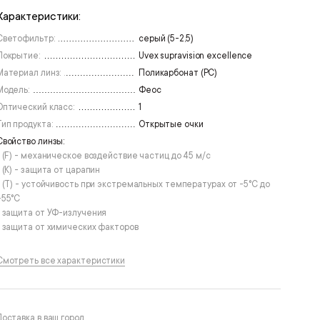
Характеристики:
Светофильтр:
серый (5-2,5)
Покрытие:
Uvex supravision excellence
Материал линз:
Поликарбонат (РС)
Модель:
Феос
Оптический класс:
1
Тип продукта:
Открытые очки
Свойство линзы:
• (F) - механическое воздействие частиц до 45 м/с
• (К) - защита от царапин
• (T) - устойчивость при экстремальных температурах от -5°С до
+55°С
• защита от УФ-излучения
• защита от химических факторов
Смотреть все характеристики
Доставка в ваш город