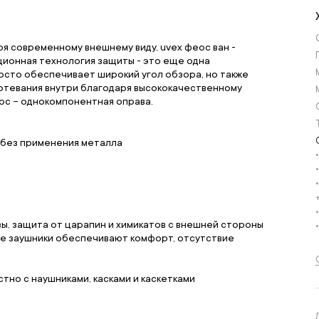
ря современному внешнему виду, uvex феос ван -
ционная технология защиты - это еще одна
росто обеспечивает широкий угол обзора, но также
потевания внутри благодаря высококачественному
еос – однокомпонентная оправа.
 без применения металла
зы, защита от царапин и химикатов с внешней стороны
ящие заушники обеспечивают комфорт, отсутствие
тно с наушниками, касками и каскетками