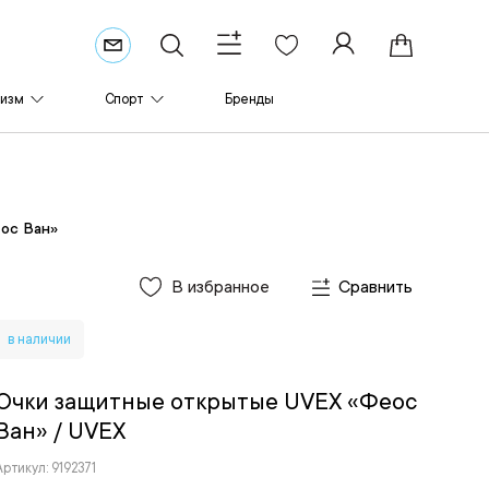
ризм
Спорт
Бренды
ос Ван»
В избранное
Сравнить
в наличии
Очки защитные открытые UVEX «Феос
Ван»
/ UVEX
Артикул: 9192371