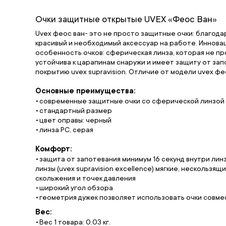
Очки защитные открытые UVEX «Феос Ван»
Uvex феос ван- это не просто защитные очки: благода
красивый и необходимый аксессуар на работе. Иннова
особенность очков: сферическая линза, которая не п
устойчива к царапинам снаружи и имеет защиту от за
покрытию uvex supravision. Отличие от модели uvex ф
Основные преимущества:
современные защитные очки со сферической линзой
стандартный размер
цвет оправы: черный
линза PC, серая
Комфорт:
защита от запотевания минимум 16 секунд внутри лин
линзы (uvex supravision excellence) мягкие, нескольз
скольжения и точек давления
широкий угол обзора
геометрия дужек позволяет использовать очки совмес
Вес:
Вес 1 товара: 0.03 кг.