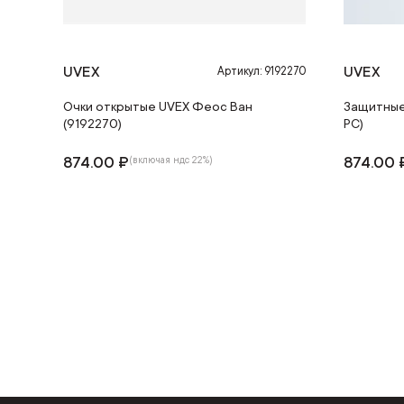
UVEX
UVEX
Артикул: 9192270
Очки открытые UVEX Феос Ван
Защитные 
(9192270)
PC)
874.00 ₽
874.00 
(включая ндс 22%)