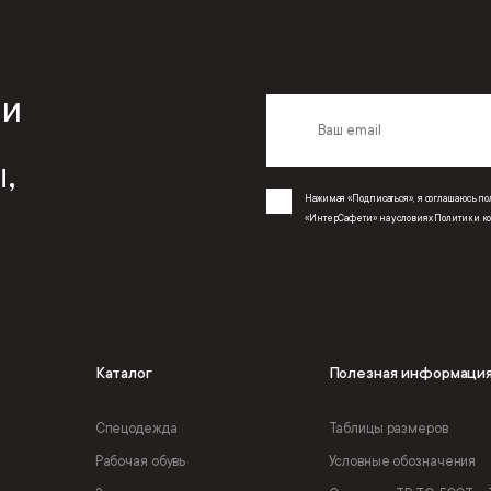
 и
,
Нажимая «Подписаться», я соглашаюсь 
«ИнтерСафети» на условиях
Политики к
Каталог
Полезная информаци
Спецодежда
Таблицы размеров
Рабочая обувь
Условные обозначения