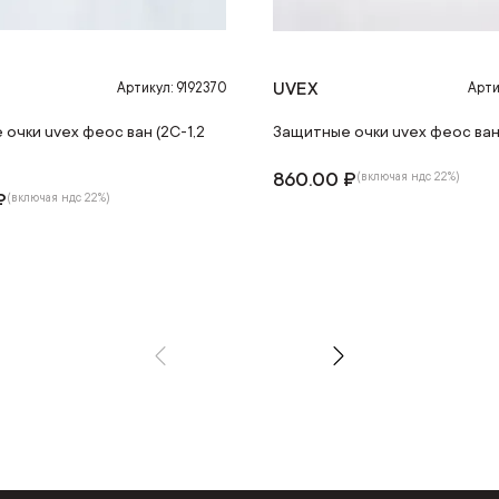
UVEX
Артикул: 9192370
Арти
очки uvex феос ван (2С-1,2
Защитные очки uvex феос ван 
860.00 ₽
(включая ндс 22%)
₽
(включая ндс 22%)