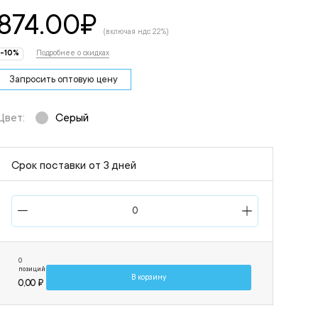
874.00
₽
(включая ндс 22%)
-10%
Подробнее о скидках
Запросить оптовую цену
Цвет:
Серый
Срок поставки от 3 дней
0
позиций
В корзину
0,00 ₽