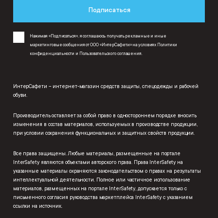
Подписаться
Нажимая «Подписаться», я соглашаюсь получать рекламные и иные
маркетинговые сообщения от ООО «ИнтерСафети» на условиях
Политики
конфиденциальности
и
Пользовательского соглашения
.
ИнтерСафети – интернет-магазин средств защиты, спецодежды и рабочей
обуви.
Производитель оставляет за собой право в одностороннем порядке вносить
изменения в состав материалов, используемых в производстве продукции,
при условии сохранения функциональных и защитных свойств продукции.
Все права защищены. Любые материалы, размещенные на портале
InterSafety являются объектами авторского права. Права InterSafety на
указанные материалы охраняются законодательством о правах на результаты
интеллектуальной деятельности. Полное или частичное использование
материалов, размещенных на портале InterSafety, допускается только с
письменного согласия руководства маркетплейса InterSafety с указанием
ссылки на источник.