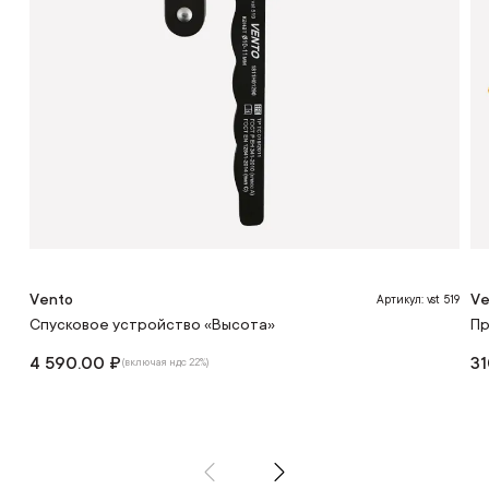
Vento
Ve
Артикул: vst 519
Спусковое устройство «Высота»
Пр
4 590.00 ₽
31
(включая ндс 22%)