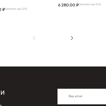
6 280.00 ₽
(включая ндс 22%)
0 ₽
(включая ндс 22%)
 и