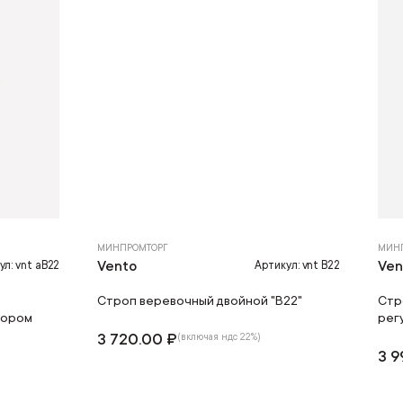
МИНПРОМТОРГ
МИН
Vento
Ven
ул: vnt aB22
Артикул: vnt B22
Строп веревочный двойной "В22"
Стр
тором
рег
3 720.00 ₽
(включая ндс 22%)
3 9