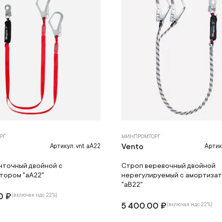
РГ
МИНПРОМТОРГ
Vento
Артикул: vnt aA22
Артик
нточный двойной с
Строп веревочный двойной
тором "аА22"
нерегулируемый с амортиза
"аВ22"
0 ₽
(включая ндс 22%)
5 400.00 ₽
(включая ндс 22%)