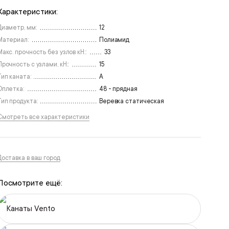
Характеристики:
Диаметр, мм:
12
Материал:
Полиамид
Макс. прочность без узлов кН::
33
Прочность с узлами, кН::
15
Тип каната:
А
Оплетка:
48 - прядная
Тип продукта:
Веревка статическая
Смотреть все характеристики
Доставка в ваш город
Посмотрите ещё:
Канаты Vento