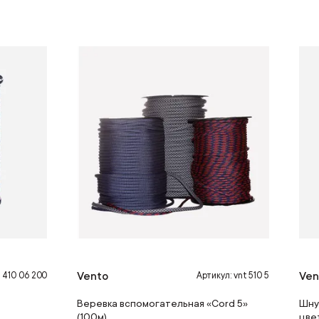
Vento
Ven
t 410 06 200
Артикул: vnt 510 5
Веревка вспомогательная «Cord 5»
Шну
(100м)
цве