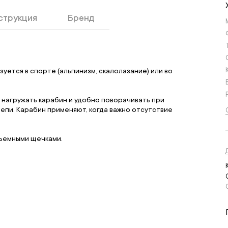
струкция
Бренд
ется в спорте (альпинизм, скалолазание) или во
нагружать карабин и удобно поворачивать при
пи. Карабин применяют, когда важно отсутствие
зъемными щечками.