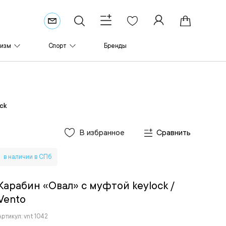
ризм
Спорт
Бренды
ck
В избранное
Сравнить
в наличии в СПб
Карабин «Овал» с муфтой keylock
/
Vento
Артикул: vnt 1042