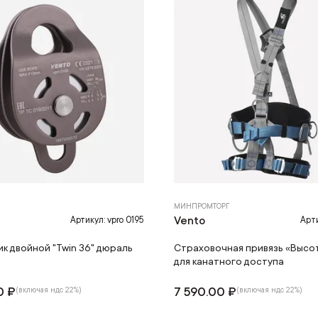
МИНПРОМТОРГ
Vento
Артикул: vpro 0195
Арти
к двойной "Twin 36" дюраль
Страховочная привязь «Высо
для канатного доступа
0 ₽
7 590.00 ₽
(включая ндс 22%)
(включая ндс 22%)