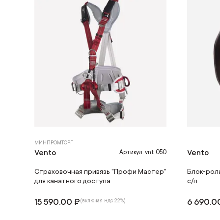
МИНПРОМТОРГ
Vento
Vento
Артикул: vnt 050
Страховочная привязь "Профи Мастер"
Блок-роли
для канатного доступа
с/п
15 590.00 ₽
6 690.0
(включая ндс 22%)