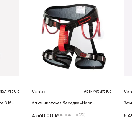
Vento
Ven
кул: vst 016
Артикул: vnt 106
та 016»
Альпинистская беседка «Neon»
Заж
4 560.00 ₽
5 4
(включая ндс 22%)