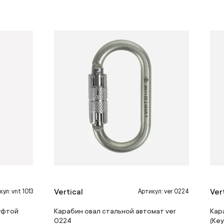
Vertical
Ver
ул: vnt 1013
Артикул: ver 0224
уфтой
Карабин овал стальной автомат ver
Кар
0224
(Key