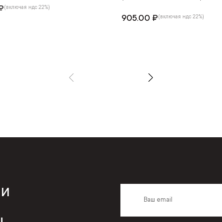
₽
(включая ндс 22%)
905.00 ₽
(включая ндс 22%)
 и
,