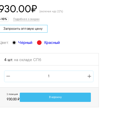
930.00
₽
(включая ндс 22%)
-10%
Подробнее о скидках
Запросить оптовую цену
Цвет:
Чёрный
Красный
4 шт.
на складе СПб
1 позиция
В корзину
930,00 ₽