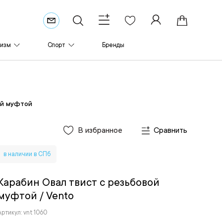
ризм
Спорт
Бренды
ой муфтой
В избранное
Сравнить
в наличии в СПб
Карабин Овал твист с резьбовой
муфтой
/ Vento
Артикул: vnt 1060