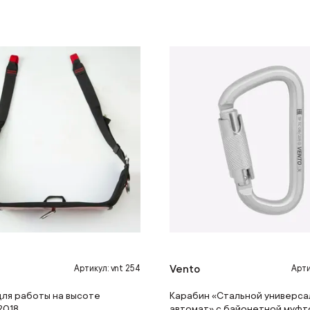
Vento
Артикул: vnt 254
Арти
для работы на высоте
Карабин «Стальной универса
2018
автомат» с байонетной муфто