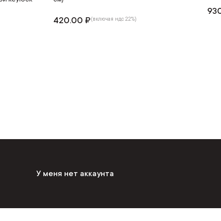
930
420.00 ₽
(включая ндс 22%)
У меня нет аккаунта