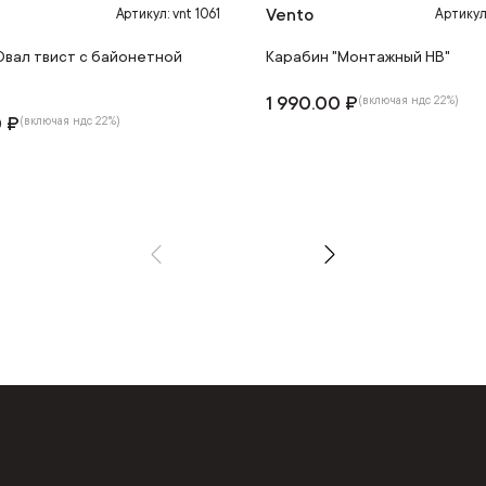
Vento
Артикул: vnt 1061
Артикул:
Овал твист с байонетной
Карабин "Монтажный НВ"
1 990.00 ₽
(включая ндс 22%)
0 ₽
(включая ндс 22%)