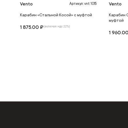
Vento
Vento
Артикул: vnt 1015
Карабин «Стальной Косой» с муфтой
Карабин 
муфтой
1 875.00 ₽
(включая ндс 22%)
1 960.0