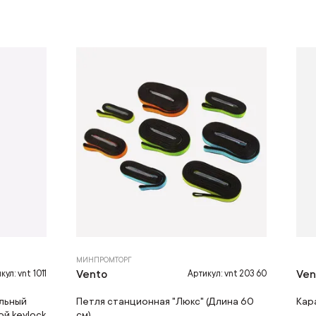
МИНПРОМТОРГ
Vento
Ven
кул: vnt 1011
Артикул: vnt 203 60
льный
Петля станционная "Люкс" (Длина 60
Кар
й keylock
см)