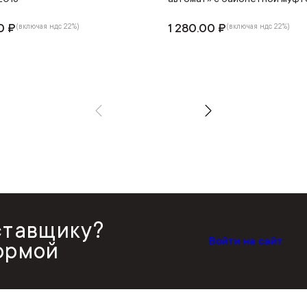
0 ₽
1 280.00 ₽
(включая ндс 22%)
(включая ндс 22%)
ставщику?
Войти на сайт
ормой