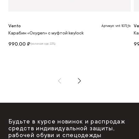
Vento
Ve
Артикул: vnt 1073_fx
Карабин «Oxygen» с муфтой keylock
Ка
990.00 ₽
9
(включая ндс 22%)
Будьте в курсе новинок и распродаж
средств индивидуальной защиты,
рабочей обуви и спецодежды