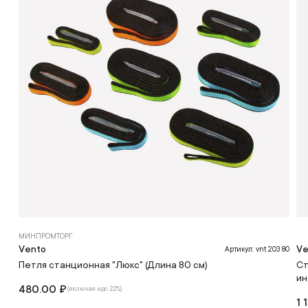
МИНПРОМТОРГ
Vento
Ve
Артикул: vnt 203 80
Петля станционная "Люкс" (Длина 80 см)
Ст
ин
480.00 ₽
(включая ндс 22%)
1 