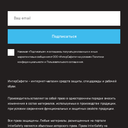
Подписаться
Нажимая «Подписаться», я соглашаюсь получать рекламные и иные
маркетинговые сообщения от ООО «ИнтерСафети» на условиях
Политики
конфиденциальности
и
Пользовательского соглашения
.
ИнтерСафети – интернет-магазин средств защиты, спецодежды и рабочей
обуви.
Производитель оставляет за собой право в одностороннем порядке вносить
изменения в состав материалов, используемых в производстве продукции,
при условии сохранения функциональных и защитных свойств продукции.
Все права защищены. Любые материалы, размещенные на портале
InterSafety являются объектами авторского права. Права InterSafety на