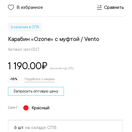
В избранное
Сравнить
в наличии в СПб
Карабин «Ozone» с муфтой
/ Vento
Артикул: vpro 0227
1 190.00
₽
(включая ндс 22%)
-10%
Подробнее о скидках
Запросить оптовую цену
Цвет:
Красный
6 шт.
на складе СПб