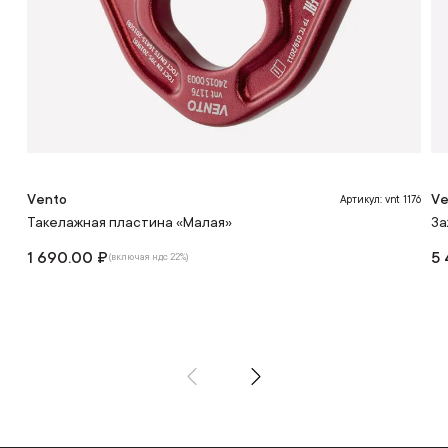
Vento
Ve
Артикул: vnt 1176
Такелажная пластина «Малая»
За
1 690.00 ₽
5 
(включая ндс 22%)