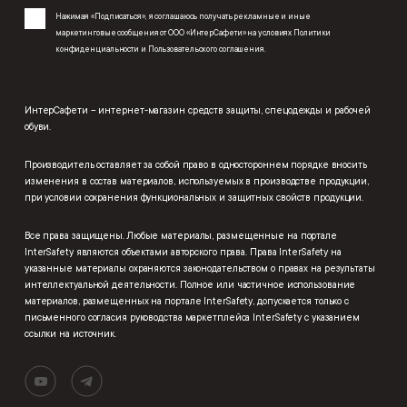
Нажимая «Подписаться», я соглашаюсь получать рекламные и иные
маркетинговые сообщения от ООО «ИнтерСафети» на условиях
Политики
конфиденциальности
и
Пользовательского соглашения
.
ИнтерСафети – интернет-магазин средств защиты, спецодежды и рабочей
обуви.
Производитель оставляет за собой право в одностороннем порядке вносить
изменения в состав материалов, используемых в производстве продукции,
при условии сохранения функциональных и защитных свойств продукции.
Все права защищены. Любые материалы, размещенные на портале
InterSafety являются объектами авторского права. Права InterSafety на
указанные материалы охраняются законодательством о правах на результаты
интеллектуальной деятельности. Полное или частичное использование
материалов, размещенных на портале InterSafety, допускается только с
письменного согласия руководства маркетплейса InterSafety с указанием
ссылки на источник.