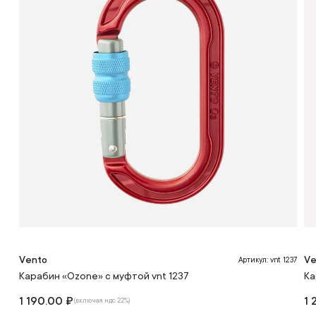
Vento
Ve
Артикул: vnt 1237
Карабин «Ozone» с муфтой vnt 1237
Ка
1 190.00 ₽
1 
(включая ндс 22%)