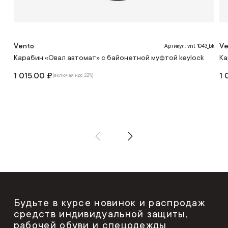
Vento
Ve
Артикул: vnt 1043_bk
Карабин «Овал автомат» с байонетной муфтой keylock
Ка
1 015.00 ₽
1 
(включая ндс 22%)
Будьте в курсе новинок и распродаж
средств индивидуальной защиты,
рабочей обуви и спецодежды