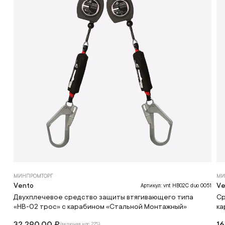
МИНПРОМТОРГ
МИ
Vento
Ve
Артикул: vnt HB02C duo 0051
Двухплечевое средство защиты втягивающего типа
Ср
«НВ-02 трос» с карабином «Стальной Монтажный»
ка
32 290.00 ₽
16
(включая ндс 22%)