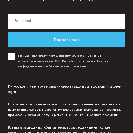
Подписаться
Нажимая «Подписаться», я соглашаюсь получать рекламные и иные
маркетинговые сообщения от ООО «ИнтерСафети» на условиях
Политики
конфиденциальности
и
Пользовательского соглашения
.
ИнтерСафети – интернет-магазин средств защиты, спецодежды и рабочей
обуви.
Производитель оставляет за собой право в одностороннем порядке вносить
изменения в состав материалов, используемых в производстве продукции,
при условии сохранения функциональных и защитных свойств продукции.
Все права защищены. Любые материалы, размещенные на портале
InterSafety являются объектами авторского права. Права InterSafety на