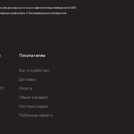
получать рекламные и иные маркетинговые сообщения от ООО
онфиденциальности
и
Пользовательского соглашения
.
я
Покупателям
Как это работает
Доставка
ТУ
Оплата
Обмен и возврат
Система скидок
Публичная оферта