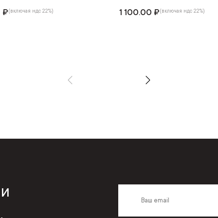
0 ₽
1 100.00 ₽
(включая ндс 22%)
(включая ндс 22%)
 и