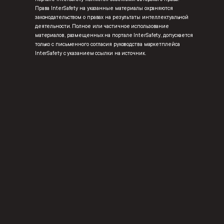
Права InterSafety на указанные материалы охраняются
законодательством о правах на результаты интеллектуальной
деятельности. Полное или частичное использование
материалов, размещенных на портале InterSafety, допускается
только с письменного согласия руководства маркетплейса
InterSafety с указанием ссылки на источник.