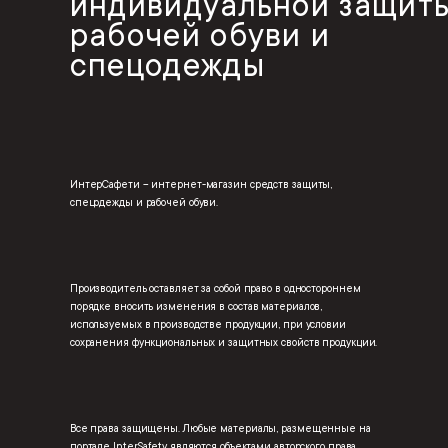
индивидуальной защиты
рабочей обуви и
спецодежды
ИнтерСафети – интернет-магазин средств защиты,
спецодежды и рабочей обуви.
Производитель оставляет за собой право в одностороннем
порядке вносить изменения в состав материалов,
используемых в производстве продукции, при условии
сохранения функциональных и защитных свойств продукции.
Все права защищены. Любые материалы, размещенные на
портале InterSafety являются объектами авторского права.