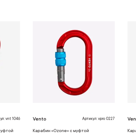
Vento
Ven
ул: vnt 1046
Артикул: vpro 0227
муфтой
Карабин «Ozone» с муфтой
Кар