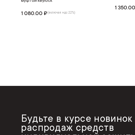
муфтой keylock
1 350.0
1 080.00 ₽
(включая ндс 22%)
Будьте в курсе новинок
распродаж средств