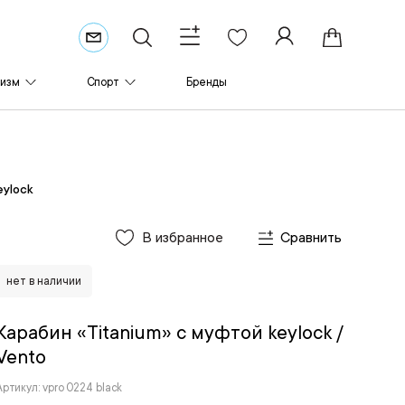
ризм
Спорт
Бренды
eylock
В избранное
Сравнить
нет в наличии
Карабин «Titanium» с муфтой keylock
/
Vento
Артикул: vpro 0224 black