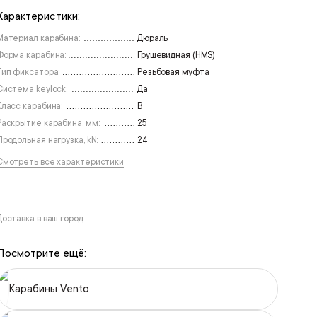
Характеристики:
Материал карабина:
Дюраль
Форма карабина:
Грушевидная (HMS)
Тип фиксатора:
Резьбовая муфта
Система keylock:
Да
Класс карабина:
В
Раскрытие карабина, мм:
25
Продольная нагрузка, kN:
24
Смотреть все характеристики
Доставка в ваш город
Посмотрите ещё:
Карабины Vento