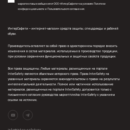
маркетинговые сообщения от ООО «ИнтерСафети» на условиях
Политики
конфиденциальности
и
Пользовательского соглашения
.
ИнтерСафети – интернет-магазин средств защиты, спецодежды и рабочей
обуви.
Производитель оставляет за собой право в одностороннем порядке вносить
изменения в состав материалов, используемых в производстве продукции,
при условии сохранения функциональных и защитных свойств продукции.
Все права защищены. Любые материалы, размещенные на портале
InterSafety являются объектами авторского права. Права InterSafety на
указанные материалы охраняются законодательством о правах на результаты
интеллектуальной деятельности. Полное или частичное использование
материалов, размещенных на портале InterSafety, допускается только с
письменного согласия руководства маркетплейса InterSafety с указанием
ссылки на источник.
info@inter-safety.ru