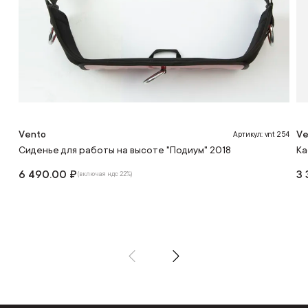
Vento
Ve
Артикул: vnt 254
Сиденье для работы на высоте "Подиум" 2018
Ка
6 490.00 ₽
3 
(включая ндс 22%)