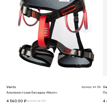
Vento
Ve
Артикул: vnt 106
Альпинистская беседка «Neon»
По
4 560.00 ₽
4 
(включая ндс 22%)