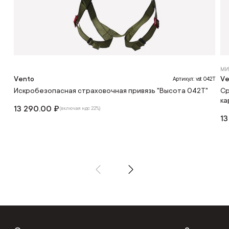
МИ
Vento
Ve
Артикул: vst 042T
Искробезопасная страховочная привязь "Высота 042Т"
Ср
ка
13 290.00 ₽
(включая ндс 22%)
13