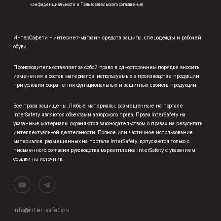
конфиденциальности
и
Пользовательского соглашения
.
ИнтерСафети – интернет-магазин средств защиты, спецодежды и рабочей
обуви.
Производитель оставляет за собой право в одностороннем порядке вносить
изменения в состав материалов, используемых в производстве продукции,
при условии сохранения функциональных и защитных свойств продукции.
Все права защищены. Любые материалы, размещенные на портале
InterSafety являются объектами авторского права. Права InterSafety на
указанные материалы охраняются законодательством о правах на результаты
интеллектуальной деятельности. Полное или частичное использование
материалов, размещенных на портале InterSafety, допускается только с
письменного согласия руководства маркетплейса InterSafety с указанием
ссылки на источник.
info@inter-safety.ru