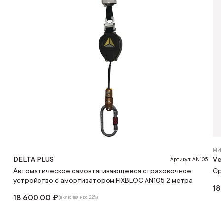
МИ
DELTA PLUS
Ve
Артикул: AN105
Автоматическое самовтягивающееся страховочное
Ср
устройство с амортизатором FIXBLOC AN105 2 метра
18
18 600.00 ₽
(включая ндс 22%)