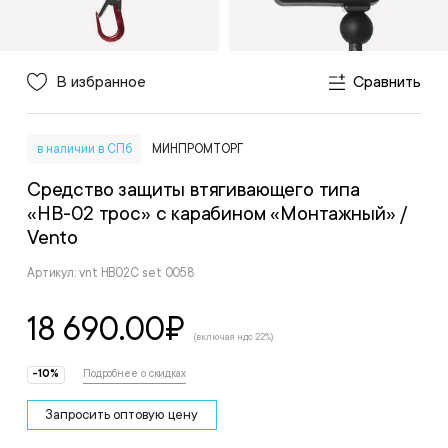
В избранное
Сравнить
в наличии в СПб
МИНПРОМТОРГ
Средство защиты втягивающего типа
«НВ-02 трос» с карабином «Монтажный»
/
Vento
Артикул: vnt HB02C set 0058
18 690.00
₽
(включая ндс 22%)
-10%
Подробнее о скидках
Запросить оптовую цену