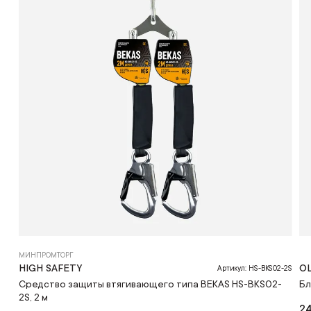
МИНПРОМТОРГ
HIGH SAFETY
OL
Артикул: HS-BKS02-2S
Средство защиты втягивающего типа BEKAS HS-BKS02-
Бл
2S, 2 м
24