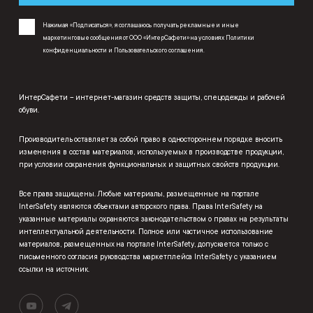
Нажимая «Подписаться», я соглашаюсь получать рекламные и иные
маркетинговые сообщения от ООО «ИнтерСафети» на условиях
Политики
конфиденциальности
и
Пользовательского соглашения
.
ИнтерСафети – интернет-магазин средств защиты, спецодежды и рабочей
обуви.
Производитель оставляет за собой право в одностороннем порядке вносить
изменения в состав материалов, используемых в производстве продукции,
при условии сохранения функциональных и защитных свойств продукции.
Все права защищены. Любые материалы, размещенные на портале
InterSafety являются объектами авторского права. Права InterSafety на
указанные материалы охраняются законодательством о правах на результаты
интеллектуальной деятельности. Полное или частичное использование
материалов, размещенных на портале InterSafety, допускается только с
письменного согласия руководства маркетплейса InterSafety с указанием
ссылки на источник.