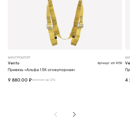
МИНПРОМТОРГ
МИ
Vento
Ve
Артикул: vnt 415K
Привязь «Альфа 1.5К огнеупорная»
Пр
9 880.00 ₽
4 
(включая ндс 22%)