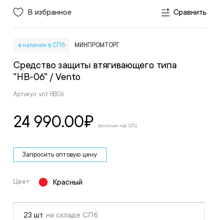
В избранное
Сравнить
в наличии в СПб
МИНПРОМТОРГ
Средство защиты втягивающего типа
"НВ-06"
/ Vento
Артикул: vnt HB06
24 990.00
₽
(включая ндс 22%)
Запросить оптовую цену
Цвет:
Красный
23 шт.
на складе СПб