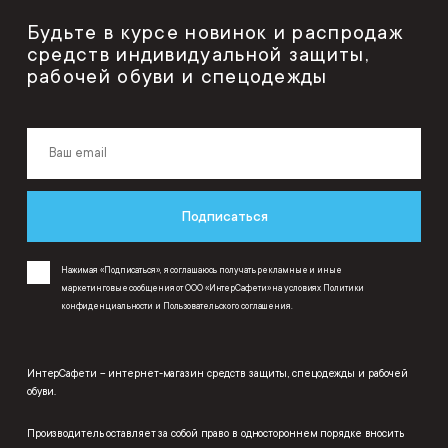
Будьте в курсе новинок и распродаж
средств индивидуальной защиты,
рабочей обуви и спецодежды
Подписаться
Нажимая «Подписаться», я соглашаюсь получать рекламные и иные
маркетинговые сообщения от ООО «ИнтерСафети» на условиях
Политики
конфиденциальности
и
Пользовательского соглашения
.
ИнтерСафети – интернет-магазин средств защиты, спецодежды и рабочей
обуви.
Производитель оставляет за собой право в одностороннем порядке вносить