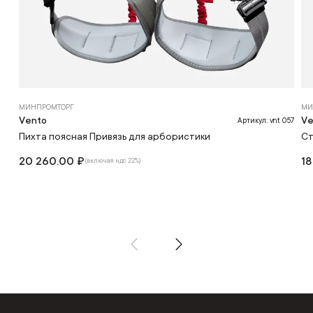
МИНПРОМТОРГ
МИ
Vento
Ve
Артикул: vnt 057
Пихта поясная Привязь для арбористики
Ст
20 260.00 ₽
18
(включая ндс 22%)