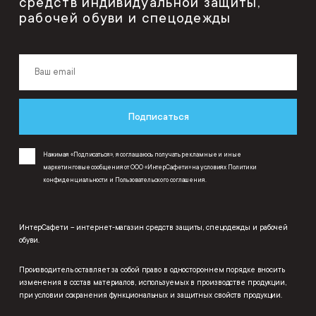
средств индивидуальной защиты,
рабочей обуви и спецодежды
Подписаться
Нажимая «Подписаться», я соглашаюсь получать рекламные и иные
маркетинговые сообщения от ООО «ИнтерСафети» на условиях
Политики
конфиденциальности
и
Пользовательского соглашения
.
ИнтерСафети – интернет-магазин средств защиты, спецодежды и рабочей
обуви.
Производитель оставляет за собой право в одностороннем порядке вносить
изменения в состав материалов, используемых в производстве продукции,
при условии сохранения функциональных и защитных свойств продукции.