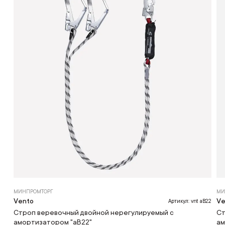
МИНПРОМТОРГ
МИ
Vento
Ve
Артикул: vnt aB22
Строп веревочный двойной нерегулируемый с
Ст
амортизатором "аВ22"
ам