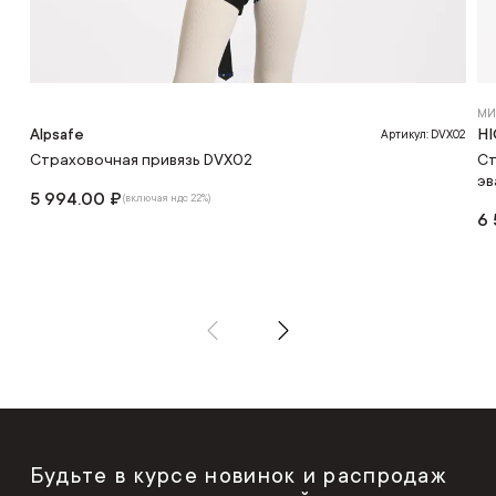
МИ
Alpsafe
HI
Артикул: DVX02
Страховочная привязь DVX02
Ст
эв
5 994.00 ₽
(включая ндс 22%)
6 
Будьте в курсе новинок и распродаж