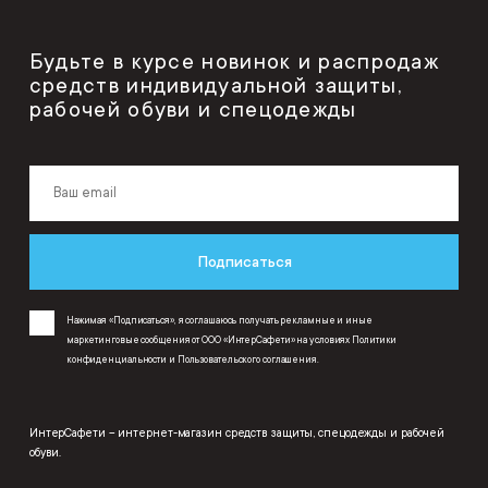
Будьте в курсе новинок и распродаж
средств индивидуальной защиты,
рабочей обуви и спецодежды
Подписаться
Нажимая «Подписаться», я соглашаюсь получать рекламные и иные
маркетинговые сообщения от ООО «ИнтерСафети» на условиях
Политики
конфиденциальности
и
Пользовательского соглашения
.
ИнтерСафети – интернет-магазин средств защиты, спецодежды и рабочей
обуви.