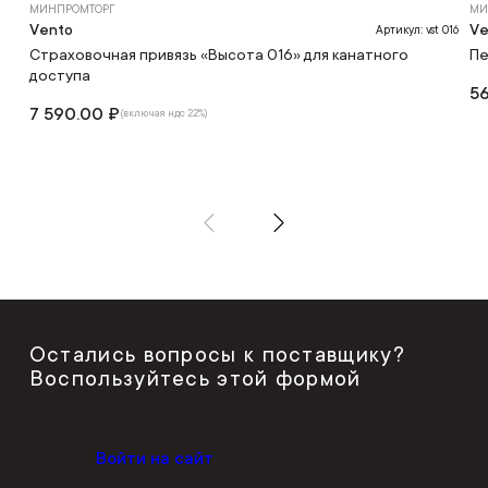
МИНПРОМТОРГ
МИ
Vento
Ve
Артикул: vst 016
Страховочная привязь «Высота 016» для канатного
Пе
доступа
5
7 590.00 ₽
(включая ндс 22%)
Остались вопросы к поставщику?
Воспользуйтесь этой формой
Войти на сайт