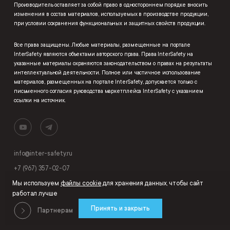
Производитель оставляет за собой право в одностороннем порядке вносить
изменения в состав материалов, используемых в производстве продукции,
при условии сохранения функциональных и защитных свойств продукции.
Все права защищены. Любые материалы, размещенные на портале
InterSafety являются объектами авторского права. Права InterSafety на
указанные материалы охраняются законодательством о правах на результаты
интеллектуальной деятельности. Полное или частичное использование
материалов, размещенных на портале InterSafety, допускается только с
письменного согласия руководства маркетплейса InterSafety с указанием
ссылки на источник.
info@inter-safety.ru
+7 (967) 357-02-07
Мы используем
файлы cookie
для хранения данных, чтобы сайт
работал лучше
Принять и закрыть
Партнерам