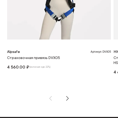
Alpsafe
HI
Артикул: DVX05
Страховочная привязь DVX05
Ст
HS
4 560.00 ₽
(включая ндс 22%)
4 