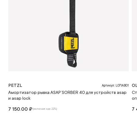
PETZL
OL
Артикул: L071AB01
Амортизатор рывка ASAP’SORBER 40 для устройств asap
Ст
и asap lock
ог
7 150.00 ₽
7 
(включая ндс 22%)