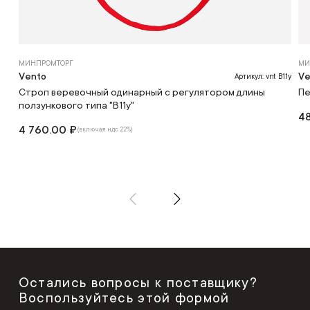
МИНПРОМТОРГ
МИ
Vento
Ve
Артикул: vnt B11y
Строп веревочный одинарный с регулятором длины
Пе
ползункового типа "В11у"
4
4 760.00 ₽
(включая ндс 22%)
Остались вопросы к поставщику?
Воспользуйтесь этой формой