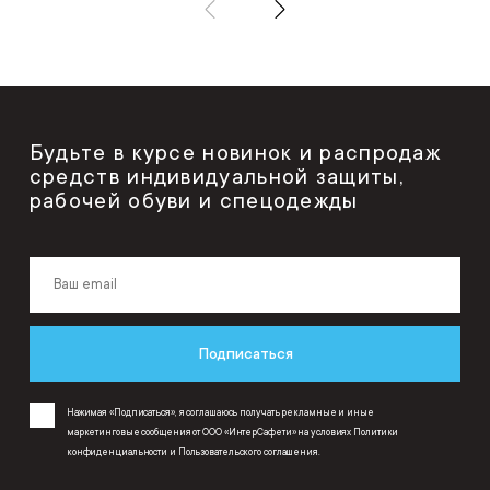
Будьте в курсе новинок и распродаж
средств индивидуальной защиты,
рабочей обуви и спецодежды
Подписаться
Нажимая «Подписаться», я соглашаюсь получать рекламные и иные
маркетинговые сообщения от ООО «ИнтерСафети» на условиях
Политики
конфиденциальности
и
Пользовательского соглашения
.