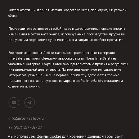
ИнтерСафети – интернет-магазин средств защиты, спецодежды и рабочей
обуви.
Производитель оставляет за собой право в одностороннем порядке вносить
изменения в состав материалов, используемых в производстве продукции,
при условии сохранения функциональных и защитных свойств продукции.
Все права защищены. Любые материалы, размещенные на портале
InterSafety являются объектами авторского права. Права InterSafety на
указанные материалы охраняются законодательством о правах на результаты
интеллектуальной деятельности. Полное или частичное использование
материалов, размещенных на портале InterSafety, допускается только с
письменного согласия руководства маркетплейса InterSafety с указанием
ссылки на источник.
info@inter-safety.ru
+7 (967) 357-02-07
Мы используем
файлы cookie
для хранения данных, чтобы сайт