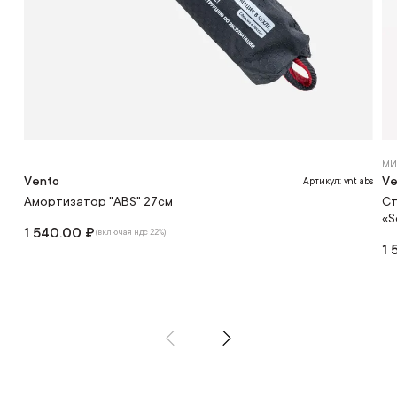
МИ
Vento
Ve
Артикул: vnt abs
Амортизатор "ABS" 27см
Ст
«S
1 540.00 ₽
(включая ндс 22%)
1 