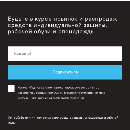
Будьте в курсе новинок и распродаж
средств индивидуальной защиты,
рабочей обуви и спецодежды
Подписаться
Нажимая «Подписаться», я соглашаюсь получать рекламные и иные
маркетинговые сообщения от ООО «ИнтерСафети» на условиях
Политики
конфиденциальности
и
Пользовательского соглашения
.
ИнтерСафети – интернет-магазин средств защиты, спецодежды и рабочей
обуви.