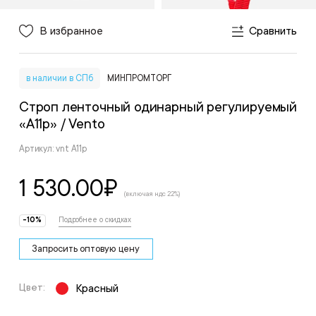
В избранное
Сравнить
в наличии в СПб
МИНПРОМТОРГ
Строп ленточный одинарный регулируемый
«А11р»
/ Vento
Артикул: vnt A11p
1 530.00
₽
(включая ндс 22%)
-10%
Подробнее о скидках
Запросить оптовую цену
Цвет:
Красный