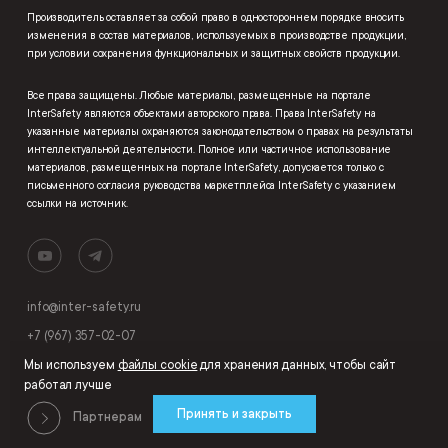
Производитель оставляет за собой право в одностороннем порядке вносить
изменения в состав материалов, используемых в производстве продукции,
при условии сохранения функциональных и защитных свойств продукции.
Все права защищены. Любые материалы, размещенные на портале
InterSafety являются объектами авторского права. Права InterSafety на
указанные материалы охраняются законодательством о правах на результаты
интеллектуальной деятельности. Полное или частичное использование
материалов, размещенных на портале InterSafety, допускается только с
письменного согласия руководства маркетплейса InterSafety с указанием
ссылки на источник.
info@inter-safety.ru
+7 (967) 357-02-07
Мы используем
файлы cookie
для хранения данных, чтобы сайт
работал лучше
Принять и закрыть
Партнерам