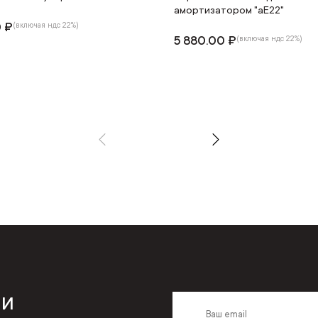
амортизатором "аЕ22"
0 ₽
(включая ндс 22%)
5 880.00 ₽
(включая ндс 22%)
 и