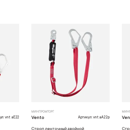
МИНПРОМТОРГ
МИН
Vento
Ven
ул: vnt aE22
Артикул: vnt aA22p
Строп ленточный двойной
Стр