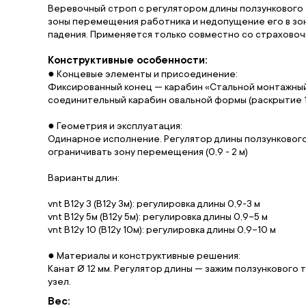
Веревочный строп с регулятором длины ползункового 
зоны перемещения работника и недопущение его в зон
падения. Применяется только совместно со страховоч
Конструктивные особенности:
● Концевые элементы и присоединение:
Фиксированный конец — карабин «Стальной монтажный»
соединительный карабин овальной формы (раскрытие 1
● Геометрия и эксплуатация:
Одинарное исполнение. Регулятор длины ползункового
ограничивать зону перемещения (0,9 - 2 м)
Варианты длин:
vnt B12y 3 (B12у 3м): регулировка длины 0,9-3 м
vnt B12y 5м (B12у 5м): регулировка длины 0,9–5 м
vnt B12y 10 (B12у 10м): регулировка длины 0,9–10 м
● Материалы и конструктивные решения:
Канат Ø 12 мм. Регулятор длины — зажим ползункового
узел.
Вес: