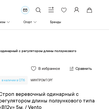
ризм
Спорт
Бренды
одинарный с регулятором длины ползункового
В избранное
Сравнить
в наличии в СПб
МИНПРОМТОРГ
Строп веревочный одинарный с
регулятором длины ползункового типа
«В12у» 5м.
/ Vento