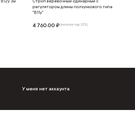
В12у 3м
Строп веревочный одинарный с
регулятором длины ползункового типа
"В11у"
4 760.00 ₽
(включая ндс 22%)
У меня нет аккаунта