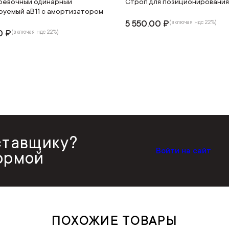
ревочный одинарный
Строп для позиционирования 
руемый аВ11 с амортизатором
5 550.00 ₽
(включая ндс 22%)
0 ₽
(включая ндс 22%)
ставщику?
Войти на сайт
ормой
ПОХОЖИЕ ТОВАРЫ