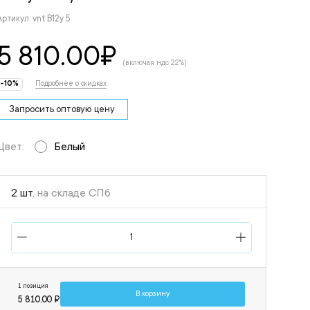
Артикул: vnt B12y 5
5 810.00
₽
(включая ндс 22%)
-10%
Подробнее о скидках
Запросить оптовую цену
Цвет:
Белый
2 шт.
на складе СПб
1 позиция
В корзину
5 810,00 ₽