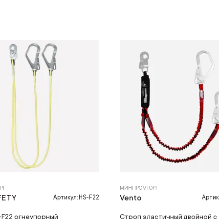
РГ
МИНПРОМТОРГ
FETY
Vento
Артикул: HS-F22
Артик
-F22 огнеупорный
Строп эластичный двойной с