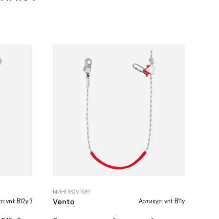
МИНПРОМТОРГ
Vento
: vnt B12y 3
Артикул: vnt B11y