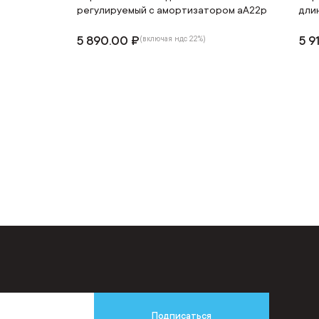
регулируемый с амортизатором аА22р
дли
5 890.00 ₽
5 9
(включая ндс 22%)
Подписаться