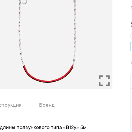
струкция
Бренд
лины ползункового типа «В12у» 5м.