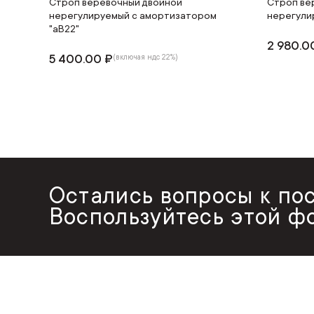
Строп веревочный двойной
Строп ве
нерегулируемый с амортизатором
нерегули
"аВ22"
2 980.0
5 400.00 ₽
(включая ндс 22%)
Остались вопросы к по
Воспользуйтесь этой ф