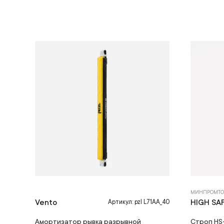
МИНПРОМТО
Vento
HIGH SA
Артикул: pzl L71AA_40
Амортизатор рывка разрывной
Строп HS