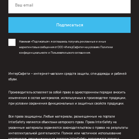
Подписаться
Нажимая «Подписаться», я соглашаюсь получать рекламные и иные
маркетинговые сообщения от ООО «ИнтерСафети» на условиях
Политики
конфиденциальности
и
Пользовательского соглашения
.
ИнтерСафети – интернет-магазин средств защиты, спецодежды и рабочей
обуви.
Производитель оставляет за собой право в одностороннем порядке вносить
изменения в состав материалов, используемых в производстве продукции,
при условии сохранения функциональных и защитных свойств продукции.
Все права защищены. Любые материалы, размещенные на портале
InterSafety являются объектами авторского права. Права InterSafety на
указанные материалы охраняются законодательством о правах на результаты
интеллектуальной деятельности. Полное или частичное использование