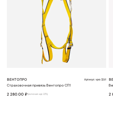
ВЕНТОПРО
В
Артикул: vpro 3261
Страховочная привязь Вентопро СП1
Ве
2 280.00 ₽
2 
(включая ндс 22%)