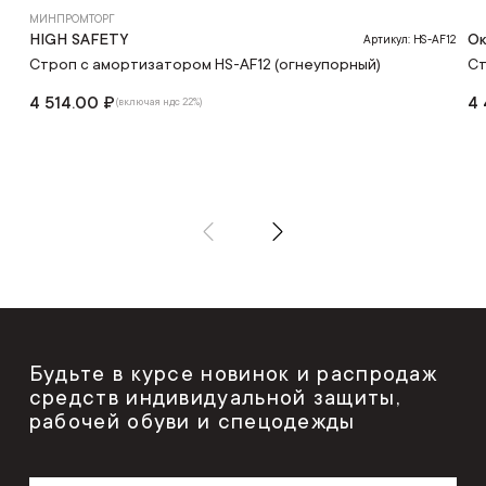
МИНПРОМТОРГ
HIGH SAFETY
О
Артикул: HS-AF12
Строп с амортизатором HS-AF12 (огнеупорный)
Ст
4 514.00 ₽
4 
(включая ндс 22%)
Будьте в курсе новинок и распродаж
средств индивидуальной защиты,
рабочей обуви и спецодежды