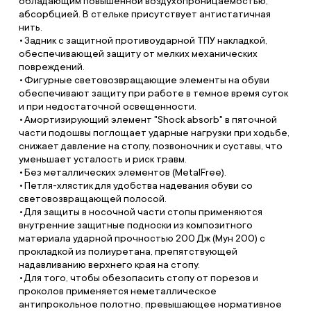
обладающим повышенной воздухопроницаемостью,
абсорбцией. В стельке присутствует антистатичная
нить.
Задник с защитной противоударной ТПУ накладкой,
обеспечивающей защиту от мелких механических
повреждений.
Фигурные световозвращающие элементы на обуви
обеспечивают защиту при работе в темное время суток
и при недостаточной освещенности.
Амортизирующий элемент "Shock absorb" в пяточной
части подошвы поглощает ударные нагрузки при ходьбе,
снижает давление на стопу, позвоночник и суставы, что
уменьшает усталость и риск травм.
Без металлических элементов (MetalFree).
Петля-хлястик для удобства надевания обуви со
световозвращающей полосой.
Для защиты в носочной части стопы применяются
внутренние защитные подноски из композитного
материала ударной прочностью 200 Дж (Мун 200) с
прокладкой из полиуретана, препятствующей
надавливанию верхнего края на стопу.
Для того, чтобы обезопасить стопу от порезов и
проколов применяется неметаллическое
антипрокольное полотно, превышающее нормативное