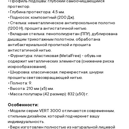
Профиль подошвы: глубокий самоочищающийся
протектор.
Глубина протектора: 4,5 мм.
Подносок: композитный (200 Дж).
Стелька: неметаллическое антипрокольное полотно
(1200 Н), прошита антистатичной нитью.
Вкладная стелька: пенополиуретан (ППУ), дублирована
дышащим трикотажным полотном, обработана
антибактериальной пропиткой и прошита
антистатичной нитью.
Фурнитура: пластиковая (MetalFree) - обувь не
содержит металлических элементов (снижение риска
искрообразования).
Шнуровка: классическая, перекрестная, шнурки
прошиты световозвращающей нитью.
Полнота: 9.
Высота: 210 мм (±5) мм.
Масса полупары (42 размер): 832 (±50) г.
Особенности:
Модели серии VERT 3000 отличаются современным,
стильным дизайном, который подчеркнет вашу
индивидуальность.
Верх изготовлен полностью из натуральной лицевой