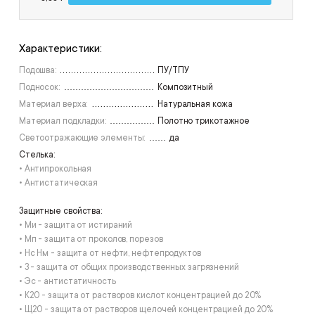
под заказ
под заказ
46
47
Характеристики:
под заказ
48
Подошва:
ПУ/ТПУ
Подносок:
Композитный
Материал верха:
Натуральная кожа
Материал подкладки:
Полотно трикотажное
Светоотражающие элементы:
да
Стелька:
• Антипрокольная
• Антистатическая
Защитные свойства:
• Ми - защита от истираний
• Мп - защита от проколов, порезов
• Нс Нм - защита от нефти, нефтепродуктов
• З - защита от общих производственных загрязнений
• Эс - антистатичность
• К20 - защита от растворов кислот концентрацией до 20%
• Щ20 - защита от растворов щелочей концентрацией до 20%