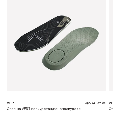
VERT
V
Артикул: Сте 068
Стелька VERT полиуретан/пенополиуретан
Ст