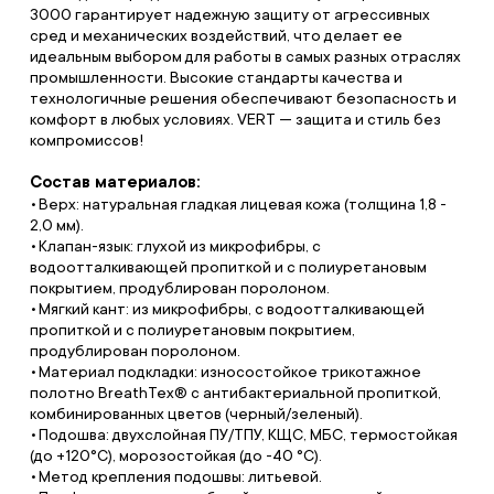
3000 гарантирует надежную защиту от агрессивных
сред и механических воздействий, что делает ее
идеальным выбором для работы в самых разных отраслях
промышленности. Высокие стандарты качества и
технологичные решения обеспечивают безопасность и
комфорт в любых условиях. VERT — защита и стиль без
компромиссов!
Состав материалов:
Верх: натуральная гладкая лицевая кожа (толщина 1,8 -
2,0 мм).
Клапан-язык: глухой из микрофибры, с
водоотталкивающей пропиткой и с полиуретановым
покрытием, продублирован поролоном.
Мягкий кант: из микрофибры, с водоотталкивающей
пропиткой и с полиуретановым покрытием,
продублирован поролоном.
Материал подкладки: износостойкое трикотажное
полотно BreathTex® с антибактериальной пропиткой,
комбинированных цветов (черный/зеленый).
Подошва: двухслойная ПУ/ТПУ, КЩС, МБС, термостойкая
(до +120°С), морозостойкая (до -40 °С).
Метод крепления подошвы: литьевой.