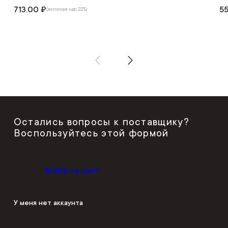
713.00 ₽
55
(включая ндс 22%)
Остались вопросы к поставщику?
Воспользуйтесь этой формой
Войти на сайт
У меня нет аккаунта