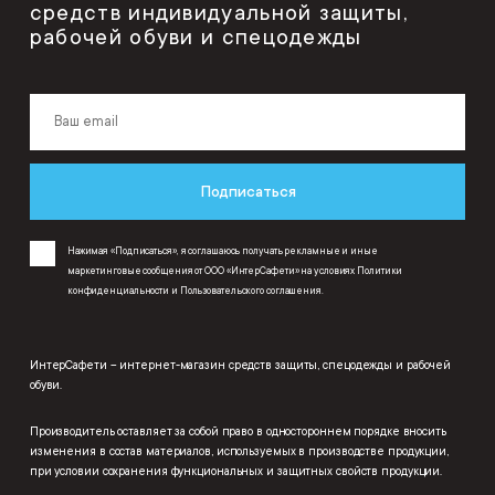
средств индивидуальной защиты,
рабочей обуви и спецодежды
Подписаться
Нажимая «Подписаться», я соглашаюсь получать рекламные и иные
маркетинговые сообщения от ООО «ИнтерСафети» на условиях
Политики
конфиденциальности
и
Пользовательского соглашения
.
ИнтерСафети – интернет-магазин средств защиты, спецодежды и рабочей
обуви.
Производитель оставляет за собой право в одностороннем порядке вносить
изменения в состав материалов, используемых в производстве продукции,
при условии сохранения функциональных и защитных свойств продукции.