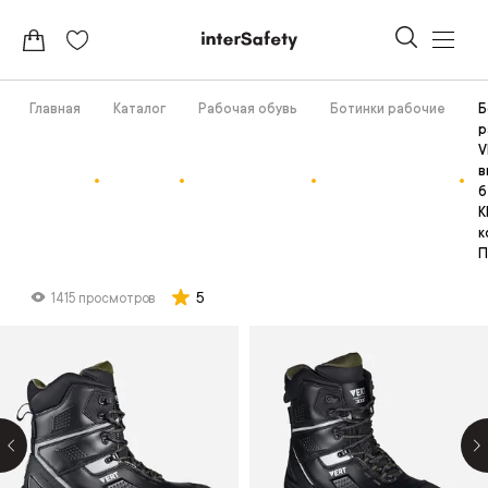
Главная
Каталог
Рабочая обувь
Ботинки рабочие
Б
р
V
в
б
К
к
П
5
1415 просмотров