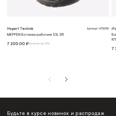
Hogert Technik
iF
Артикул: HT5K591
MEPPEN Ботинки рабочие S3L SR
Бо
КП
7 200.00 ₽
(включая ндс 22%)
7 
Будьте в курсе новинок и распродаж