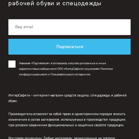
рабочей обуви и спецодежды
Подписаться
Нажимая «Подписаться», я соглашаюсь получать рекламные и иные
маркетинговые сообщения от ООО «ИнтерСафети» на условиях
Политики
конфиденциальности
и
Пользовательского соглашения
.
ИнтерСафети – интернет-магазин средств защиты, спецодежды и рабочей
обуви.
Производитель оставляет за собой право в одностороннем порядке вносить
изменения в состав материалов, используемых в производстве продукции,
при условии сохранения функциональных и защитных свойств продукции.
Все права защищены. Любые материалы, размещенные на портале