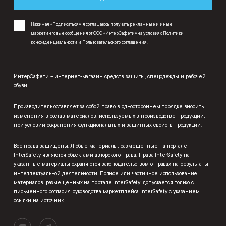
Нажимая «Подписаться», я соглашаюсь получать рекламные и иные
маркетинговые сообщения от ООО «ИнтерСафети» на условиях
Политики
конфиденциальности
и
Пользовательского соглашения
.
ИнтерСафети – интернет-магазин средств защиты, спецодежды и рабочей
обуви.
Производитель оставляет за собой право в одностороннем порядке вносить
изменения в состав материалов, используемых в производстве продукции,
при условии сохранения функциональных и защитных свойств продукции.
Все права защищены. Любые материалы, размещенные на портале
InterSafety являются объектами авторского права. Права InterSafety на
указанные материалы охраняются законодательством о правах на результаты
интеллектуальной деятельности. Полное или частичное использование
материалов, размещенных на портале InterSafety, допускается только с
письменного согласия руководства маркетплейса InterSafety с указанием
ссылки на источник.