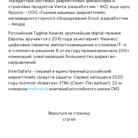
«Кредитные системы» (маркетплейс финансовых и
страховых продуктов Vanta, разработчик – AIC), еще одну
бронзу – ООО «Горные машины« (маркетплейс
неликвидного горного оборудования Stock, разработчик
– Amiga).
Российская Tagline Awards, крупнейшая digital-премия
Европы, вручается с 2016 года за интернет-бизнес/
цифровые сервисы, импортозамещение и сложные IT- и
e-commerce решения. В этом году премия включала 200+
номинаций, охватывающих большинство диджитал-
направлений.
InterSafety – первый и единственный российский
маркетплейс средств защиты. Сервис запущен в 2020
году группой «Алватекс ЗТМ» (Санкт-Петербург), 22-м
номером
рейтинга
компаний российского рынка СИЗ.
Вернуться на страницу
статей