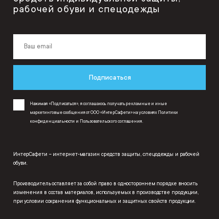
рабочей обуви и спецодежды
Подписаться
Нажимая «Подписаться», я соглашаюсь получать рекламные и иные
маркетинговые сообщения от ООО «ИнтерСафети» на условиях
Политики
конфиденциальности
и
Пользовательского соглашения
.
ИнтерСафети – интернет-магазин средств защиты, спецодежды и рабочей
обуви.
Производитель оставляет за собой право в одностороннем порядке вносить
изменения в состав материалов, используемых в производстве продукции,
при условии сохранения функциональных и защитных свойств продукции.