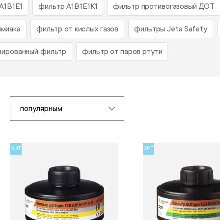
А1В1Е1
фильтр А1В1Е1К1
фильтр противогазовый ДОТ
ммиака
фильтр от кислых газов
фильтры Jeta Safety
нированный фильтр
фильтр от паров ртути
популярным
ХИТ
ХИТ