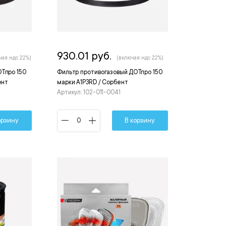
930.01 руб.
чая ндс 22%)
(включая ндс 22%)
Тпро 150
Фильтр противогазовый ДОТпро 150
ент
марки А1Р3RD / Сорбент
Артикул: 102-011-0041
орзину
В корзину