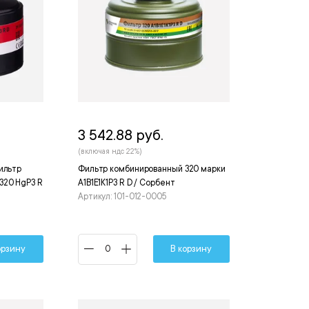
3 542.88 руб.
(включая ндс 22%)
ильтр
Фильтр комбинированный 320 марки
320 HgP3 R
А1В1Е1К1Р3 R D / Сорбент
Артикул: 101-012-0005
орзину
В корзину