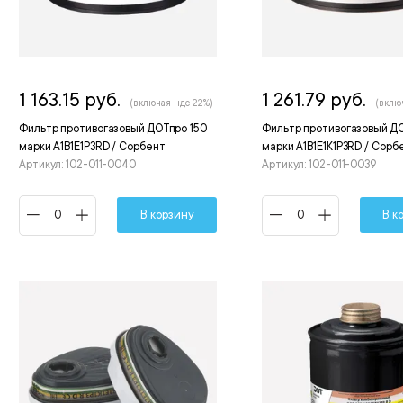
1 163.15 руб.
1 261.79 руб.
(включая ндс 22%)
(вклю
Фильтр противогазовый ДОТпро 150
Фильтр противогазовый ДО
марки A1B1E1P3RD / Сорбент
марки A1B1E1K1P3RD / Сорб
Артикул: 102-011-0040
Артикул: 102-011-0039
В корзину
В к