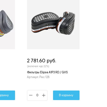
2 781.60 руб.
(включая ндс 22%)
Фильтры Elipse A1P3 RD / GVS
Артикул: Рес 128
орзину
В корзину