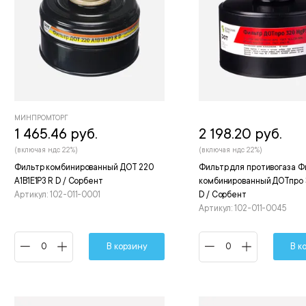
МИНПРОМТОРГ
1 465.46 руб.
2 198.20 руб.
(включая ндс 22%)
(включая ндс 22%)
Фильтр комбинированный ДОТ 220
Фильтр для противогаза Ф
А1В1Е1Р3 R D / Сорбент
комбинированный ДОТпро 
Артикул: 102-011-0001
D / Сорбент
Артикул: 102-011-0045
В корзину
В к