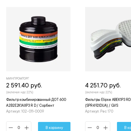
МИНПРОМТОРГ
2 591.40 руб.
4 251.70 руб.
(включая ндс 22%)
(включая ндс 22%)
Фильтр комбинированный ДОТ 600
Фильтры Elipse ABEK1P3 RD
А2В2Е2К1АХР3 R D / Сорбент
(SPR492IDUA) / GVS
Артикул: 102-011-0009
Артикул: Рес 170
В корзину
В к