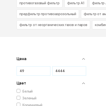
противогазовый фильтр
фильтр А1
фильтр 
предфильтр противоаэрозольный
фильтр от а
фильтр от неорганических газов и паров
комби
Цена
Цвет
Белый
Зеленый
Коричневый