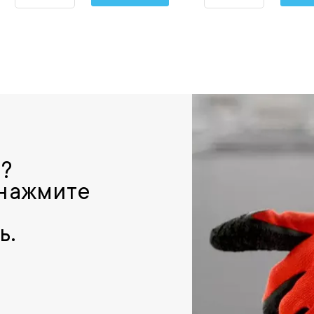
р?
 нажмите
ь.