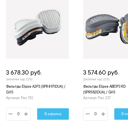
3 678.30 руб.
3 574.60 руб.
(включая ндс 22%)
(включая ндс 22%)
Фильтры Elipse A2Р3 (SPR497IDUA) /
Фильтры Elipse ABE1P3 RD
GVS
(SPR582IDUA) / GVS
Артикул: Рес 192
Артикул: Рес 237
В корзину
В к