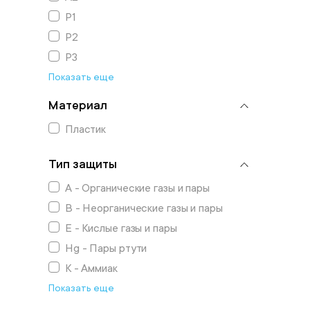
P1
P2
P3
Показать еще
Материал
Пластик
Тип защиты
A - Органические газы и пары
B - Неорганические газы и пары
E - Кислые газы и пары
Hg - Пары ртути
K - Аммиак
Показать еще