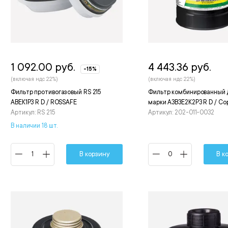
1 092.00 руб.
4 443.36 руб.
-15%
(включая ндс 22%)
(включая ндс 22%)
Фильтр противогазовый RS 215
Фильтр комбинированный
АВЕК1Р3 R D / ROSSAFE
марки А3В3Е2К2P3 R D / С
Артикул: RS 215
Артикул: 202-011-0032
В наличии 18 шт.
В корзину
В к