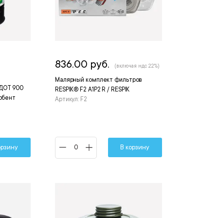
836.00 руб.
(включая ндс 22%)
Малярный комплект фильтров
 ДОТ 900
RESPIK® F2 A1P2 R / RESPIK
орбент
Артикул: F2
орзину
В корзину