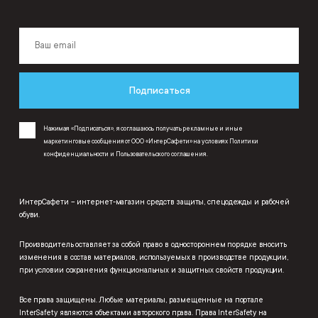
Подписаться
Нажимая «Подписаться», я соглашаюсь получать рекламные и иные
маркетинговые сообщения от ООО «ИнтерСафети» на условиях
Политики
конфиденциальности
и
Пользовательского соглашения
.
ИнтерСафети – интернет-магазин средств защиты, спецодежды и рабочей
обуви.
Производитель оставляет за собой право в одностороннем порядке вносить
изменения в состав материалов, используемых в производстве продукции,
при условии сохранения функциональных и защитных свойств продукции.
Все права защищены. Любые материалы, размещенные на портале
InterSafety являются объектами авторского права. Права InterSafety на