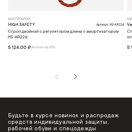
МИНПРОМТОРГ
МИ
HIGH SAFETY
Ve
Артикул: HS-AR22d
Строп двойной с регулятором длины с амортизатором
Ст
HS-AR22d
ог
5 124.00 ₽
5 
(включая ндс 22%)
Будьте в курсе новинок и распродаж
средств индивидуальной защиты,
рабочей обуви и спецодежды