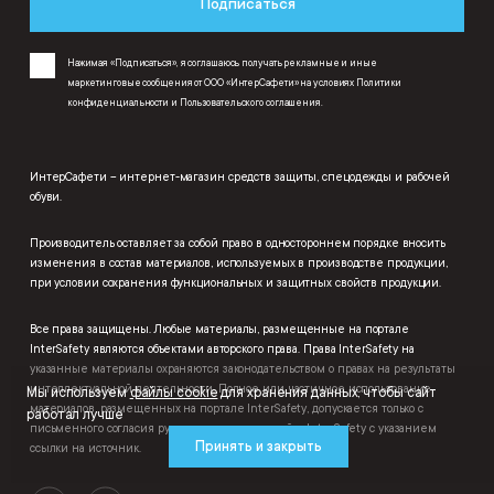
Подписаться
Нажимая «Подписаться», я соглашаюсь получать рекламные и иные
маркетинговые сообщения от ООО «ИнтерСафети» на условиях
Политики
конфиденциальности
и
Пользовательского соглашения
.
ИнтерСафети – интернет-магазин средств защиты, спецодежды и рабочей
обуви.
Производитель оставляет за собой право в одностороннем порядке вносить
изменения в состав материалов, используемых в производстве продукции,
при условии сохранения функциональных и защитных свойств продукции.
Все права защищены. Любые материалы, размещенные на портале
InterSafety являются объектами авторского права. Права InterSafety на
указанные материалы охраняются законодательством о правах на результаты
интеллектуальной деятельности. Полное или частичное использование
Мы используем
файлы cookie
для хранения данных, чтобы сайт
материалов, размещенных на портале InterSafety, допускается только с
работал лучше
письменного согласия руководства маркетплейса InterSafety с указанием
Принять и закрыть
ссылки на источник.