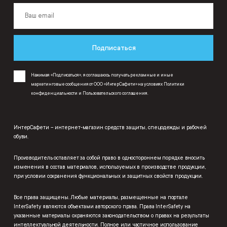
Подписаться
Нажимая «Подписаться», я соглашаюсь получать рекламные и иные
маркетинговые сообщения от ООО «ИнтерСафети» на условиях
Политики
конфиденциальности
и
Пользовательского соглашения
.
ИнтерСафети – интернет-магазин средств защиты, спецодежды и рабочей
обуви.
Производитель оставляет за собой право в одностороннем порядке вносить
изменения в состав материалов, используемых в производстве продукции,
при условии сохранения функциональных и защитных свойств продукции.
Все права защищены. Любые материалы, размещенные на портале
InterSafety являются объектами авторского права. Права InterSafety на
указанные материалы охраняются законодательством о правах на результаты
интеллектуальной деятельности. Полное или частичное использование