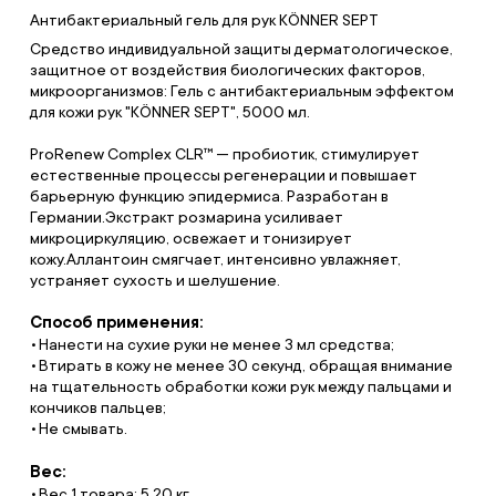
Антибактериальный гель для рук KÖNNER SEPT
Средство индивидуальной защиты дерматологическое,
защитное от воздействия биологических факторов,
микроорганизмов: Гель с антибактериальным эффектом
для кожи рук "KÖNNER SEPT", 5000 мл.
ProRenew Complex CLR™ — пробиотик, стимулирует
естественные процессы регенерации и повышает
барьерную функцию эпидермиса. Разработан в
Германии.Экстракт розмарина усиливает
микроциркуляцию, освежает и тонизирует
кожу.Аллантоин смягчает, интенсивно увлажняет,
устраняет сухость и шелушение.
Способ применения:
Нанести на сухие руки не менее 3 мл средства;
Втирать в кожу не менее 30 секунд, обращая внимание
на тщательность обработки кожи рук между пальцами и
кончиков пальцев;
Не смывать.
Вес:
Вес 1 товара: 5.20 кг.