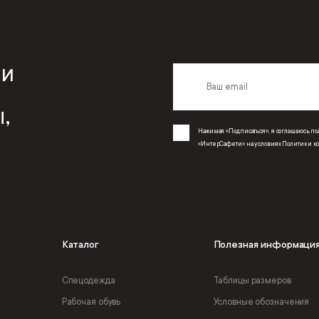
 и
,
Нажимая «Подписаться», я соглашаюсь 
«ИнтерСафети» на условиях
Политики к
Каталог
Полезная информаци
Спецодежда
Таблицы размеров
Рабочая обувь
Условные обозначения