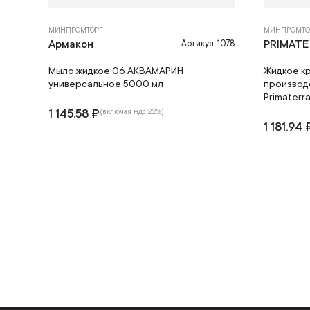
МИНПРОМТОРГ
МИНПРОМТО
Армакон
PRIMAT
Артикул: 1078
Мыло жидкое 06 АКВАМАРИН
Жидкое к
универсальное 5000 мл
производ
Primaterr
1 145.58 ₽
(включая ндс 22%)
1 181.94 