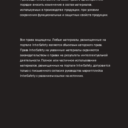
порядке вносить изменения в состав материалов,
используемых в производстве продукции, при условии
сохранения функциональных и защитных свойств продукции.
Все права защищены. Любые материалы, размещенные на
портале InterSafety являются объектами авторского права.
Права InterSafety на указанные материалы охраняются
законодательством о правах на результаты интеллектуальной
деятельности. Полное или частичное использование
материалов, размещенных на портале InterSafety, допускается
только с письменного согласия руководства маркетплейса
InterSafety с указанием ссылки на источник.