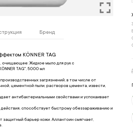
струкция
Бренд
 эффектом KÖNNER TAG
 очищающее: Жидкое мыло для рук с
KÖNNER TAG", 5000 мл
х производственных загрязнений, в том числе от
чной, цементной пыли, растворов цемента, извести,
дает антибактериальными свойствами и успокаивает
 действия, способствует быстрому обеззараживанию и
т защитный барьер кожи. Аллантоин смягчает,
е.