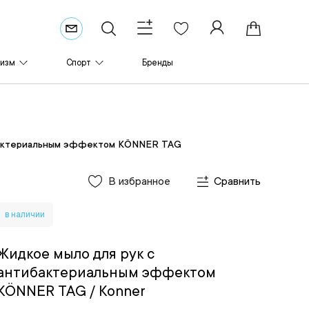
ризм
Спорт
Бренды
ибактериальным эффектом KÖNNER TAG
В избранное
Сравнить
в наличии
Жидкое мыло для рук с
антибактериальным эффектом
KÖNNER TAG
/ Konner