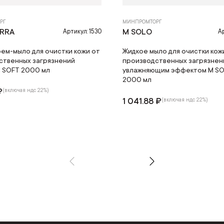
РГ
МИНПРОМТОРГ
ERRA
M SOLO
Артикул: 1530
Ар
рем-мыло для очистки кожи от
Жидкое мыло для очистки кож
ственных загрязнений
производственных загрязнен
a SOFT 2000 мл
увлажняющим эффектом M SO
2000 мл
₽
(включая ндс 22%)
1 041.88 ₽
(включая ндс 22%)