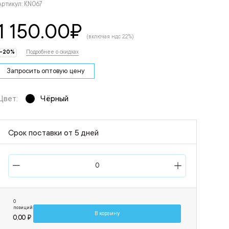
Артикул: KN067
1 150.00
₽
(включая ндс 22%)
-20%
Подробнее о скидках
Запросить оптовую цену
Цвет:
Чёрный
Срок поставки от 5 дней
0
позиций
В корзину
0,00 ₽