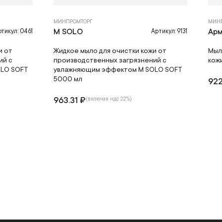
МИНПРОМТОРГ
МИН
M SOLO
Арм
тикул: 0461
Артикул: 9131
и от
Жидкое мыло для очистки кожи от
Мыл
ий с
производственных загрязнений с
кож
LO SOFT
увлажняющим эффектом M SOLO SOFT
5000 мл
922
963.31 ₽
(включая ндс 22%)